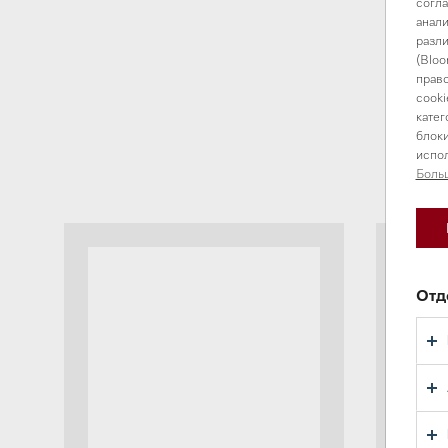
согла
анали
разли
(Bloo
право
cooki
катег
блоки
испол
Боль
Отд