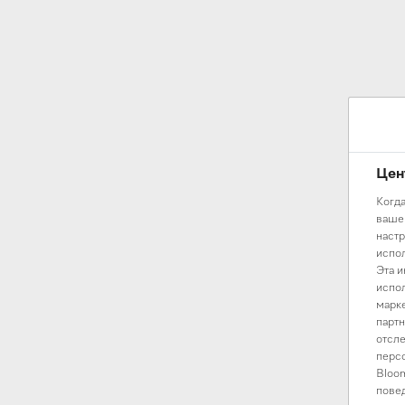
Цен
Когда
вашем
настр
испол
Эта и
испол
марке
партн
отсле
персо
Bloom
повед