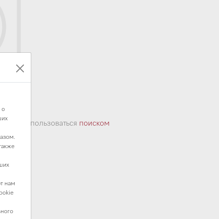
варов
 о
ших
ы
или воспользоваться
поиском
азом.
также
ших
т нам
ookie
ьного