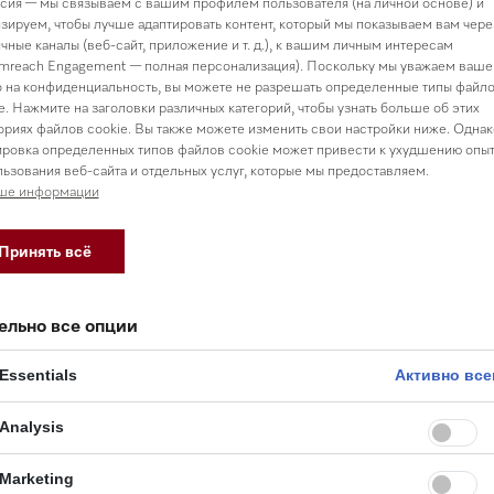
сия — мы связываем с вашим профилем пользователя (на личной основе) и
зируем, чтобы лучше адаптировать контент, который мы показываем вам чере
чные каналы (веб-сайт, приложение и т. д.), к вашим личным интересам
mreach Engagement — полная персонализация). Поскольку мы уважаем ваше
 на конфиденциальность, вы можете не разрешать определенные типы файл
e. Нажмите на заголовки различных категорий, чтобы узнать больше об этих
ориях файлов cookie. Вы также можете изменить свои настройки ниже. Однак
ровка определенных типов файлов cookie может привести к ухудшению опы
ьзования веб-сайта и отдельных услуг, которые мы предоставляем.
ше информации
Принять всё
ельно все опции
Essentials
Активно все
Analysis
Marketing