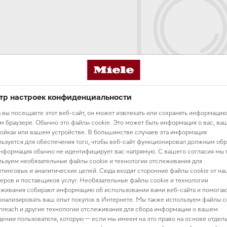
тр настроек конфиденциальности
В разделе нет то
 вы посещаете этот веб-сайт, он может извлекать или сохранять информацию
 браузере. Обычно это файлы cookie. Это может быть информация о вас, ва
Вы можете начать свой выбор с
главной страниц
ойках или вашем устройстве. В большинстве случаев эта информация
ьзуется для обеспечения того, чтобы веб-сайт функционировал должным обр
нформация обычно не идентифицирует вас напрямую. С вашего согласия мы 
ьзуем необязательные файлы cookie и технологии отслеживания для
тинговых и аналитических целей. Сюда входят сторонние файлы cookie от на
еров и поставщиков услуг. Необязательные файлы cookie и технологии
живания собирают информацию об использовании вами веб-сайта и помогаю
нализировать ваш опыт покупок в Интернете. Мы также используем файлы c
reach и другие технологии отслеживания для сбора информации о вашем
ении пользователя, которую — если мы имеем на это право на основе отдел