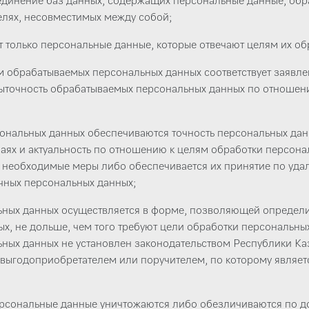
единение баз данных, содержащих персональные данные, обр
елях, несовместимых между собой;
 только персональные данные, которые отвечают целям их об
м обрабатываемых персональных данных соответствует заявл
быточность обрабатываемых персональных данных по отношен
ональных данных обеспечиваются точность персональных данны
аях и актуальность по отношению к целям обработки персон
необходимые меры либо обеспечивается их принятие по уда
чных персональных данных;
ьных данных осуществляется в форме, позволяющей определи
х, не дольше, чем того требуют цели обработки персональных
ных данных не установлен законодательством Республики Каз
 выгодоприобретателем или поручителем, по которому являет
рсональные данные уничтожаются либо обезличиваются по д