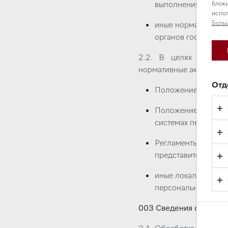
выполнения осущес
блоки
испол
Боль
иные нормативные 
органов государств
2.2. В целях реализ
нормативные акты и ины
Отд
Положение об обра
Положение об обес
системах персонал
Регламенты обрабо
представительств;
иные локальные но
персональных данн
003 Сведения об обраб