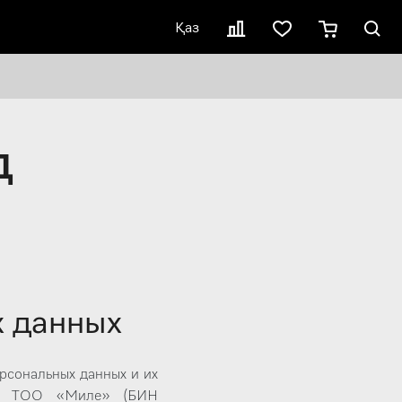
Қаз
Д
х данных
рсональных данных и их
ных ТОО «Миле» (БИН