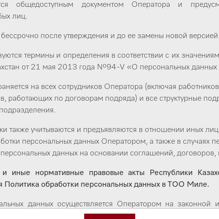
тся общедоступным документом Оператора и предусм
ых лиц.
т бессрочно после утверждения и до ее замены новой версией
зуются термины и определения в соответствии с их значениям
ахстан от 21 мая 2013 года №94-V «О персональных данных 
раняется на всех сотрудников Оператора (включая работнико
в, работающих по договорам подряда) и все структурные по
подразделения.
ки также учитываются и предъявляются в отношении иных ли
аботки персональных данных Оператором, а также в случаях п
персональных данных на основании соглашений, договоров, 
и иные нормативные правовые акты Республики Казахс
я Политика обработки персональных данных в ТОО Миле.
нальных данных осуществляется Оператором на законной и
ля обработки являются: