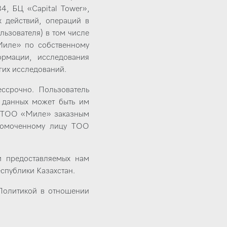
4, БЦ «Capital Tower»,
 действий, операций в
ьзователя) в том числе
Миле» по собственному
рмации, исследования
гих исследований.
ссрочно. Пользователь
х данных может быть им
ия ТОО «Миле» заказным
лномоченному лицу ТОО
 предоставляемых нам
спублики Казахстан.
Политикой в отношении