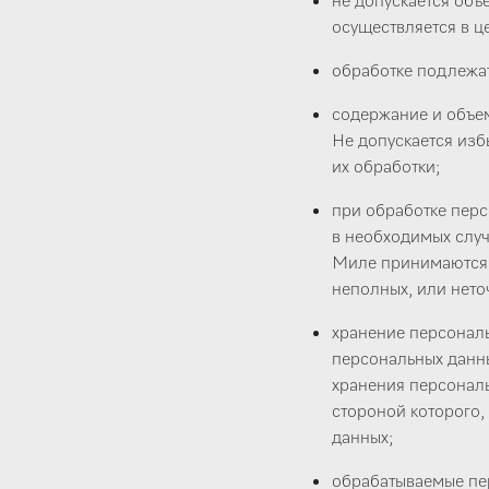
не допускается объ
осуществляется в ц
обработке подлежат
содержание и объе
Не допускается из
их обработки;
при обработке перс
в необходимых случ
Миле принимаются 
неполных, или нето
хранение персонал
персональных данны
хранения персональ
стороной которого,
данных;
обрабатываемые пе