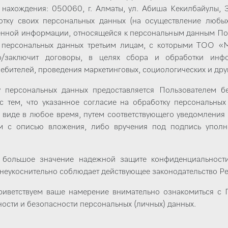
ахождения: 050060, г. Алматы, ул. Абиша Кекилбайулы, 3
отку своих персональных данных (на осуществление любых
нной информации, относящейся к персональным данным Пол
х персональных данных третьим лицам, с которыми ТОО «
о/заключит договоры, в целях сбора и обработки инфо
ебителей, проведения маркетинговых, социологических и дру
у персональных данных предоставляется Пользователем бе
с тем, что указанное согласие на обработку персональны
 виде в любое время, путем соответствующего уведомлен
м с описью вложения, либо вручения под подпись упо
большое значение надежной защите конфиденциальности
неукоснительно соблюдает действующее законодательство Ре
риветствуем ваше намерение внимательно ознакомиться с 
ости и безопасности персональных (личных) данных.