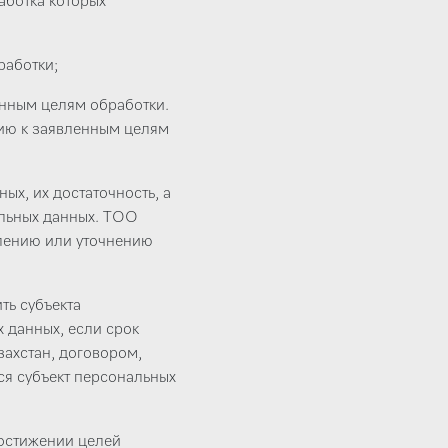
аботка которых
работки;
енным целям обработки.
ию к заявленным целям
х, их достаточность, а
альных данных. ТОО
лению или уточнению
ть субъекта
 данных, если срок
ахстан, договором,
ся субъект персональных
остижении целей