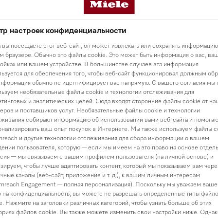
еспублики Казахстан от 23 ноября 2015 года №414-V;
тр настроек конфиденциальности
Казахстан от 21 мая 2013 года №94-V «О персональных данн
 вы посещаете этот веб-сайт, он может извлекать или сохранять информацию
Казахстан от 24 ноября 2015 года №418-V «Об информатиз
 браузере. Обычно это файлы cookie. Это может быть информация о вас, ва
ойках или вашем устройстве. В большинстве случаев эта информация
азахстан от 19 марта 2010 года №257-IV «О государственно
ьзуется для обеспечения того, чтобы веб-сайт функционировал должным обр
нформация обычно не идентифицирует вас напрямую. С вашего согласия мы 
ьзуем необязательные файлы cookie и технологии отслеживания для
Казахстан от 6 января 2011 года №380-IV «О правоохраните
тинговых и аналитических целей. Сюда входят сторонние файлы cookie от на
еров и поставщиков услуг. Необязательные файлы cookie и технологии
вительства Республики Казахстан от 12 ноября 2013 года 
живания собирают информацию об использовании вами веб-сайта и помогаю
я собственником и (или) оператором перечня персональных 
нализировать ваш опыт покупок в Интернете. Мы также используем файлы c
выполнения осуществляемых ими задач»;
reach и другие технологии отслеживания для сбора информации о вашем
ении пользователя, которую — если мы имеем на это право на основе отдел
вительства Республики Казахстан от 3 сентября 2013 года
сия — мы связываем с вашим профилем пользователя (на личной основе) и
зируем, чтобы лучше адаптировать контент, который мы показываем вам чере
ия собственником и (или) оператором, а также третьим лицо
чные каналы (веб-сайт, приложение и т. д.), к вашим личным интересам
ых»;
mreach Engagement — полная персонализация). Поскольку мы уважаем ваше
 на конфиденциальность, вы можете не разрешать определенные типы файл
уда и социальной защиты населения Республики Казахстан от
e. Нажмите на заголовки различных категорий, чтобы узнать больше об этих
рждении Перечня персональных данных, необходимого и до
ориях файлов cookie. Вы также можете изменить свои настройки ниже. Однак