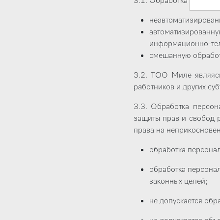
3.1. Обработка персон
неавтоматизирован
автоматизирован
информационно-тел
смешанную обработ
3.2. ТОО Миле являясь
работников и других су
3.3. Обработка персо
защиты прав и свобод 
права на неприкосновен
обработка персона
обработка персонал
законных целей;
не допускается обр