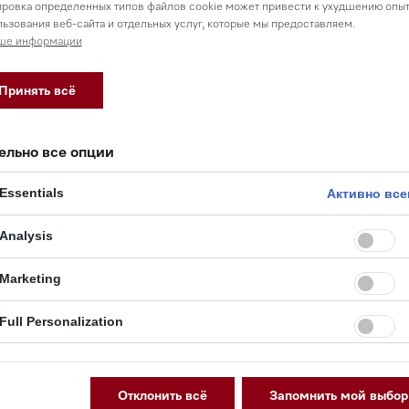
твляемых задач»;
ровка определенных типов файлов cookie может привести к ухудшению опы
ьзования веб-сайта и отдельных услуг, которые мы предоставляем.
ше информации
правовые акты Республики Казахстан и нормативные докумен
енной власти
Принять всё
ации положений Политики в ТОО Миле приняты соотв
е документы, в том числе:
ельно все опции
ботке персональных данных в ТОО Миле;
Essentials
Активно все
печении безопасности персональных данных при их обработ
ьных данных ТОО Миле;
Analysis
тки персональных данных структурных подразделений ТОО Ми
Marketing
рмативные акты и документы, регламентирующие в ТОО Миле
Full Personalization
ых
отке персональных данных
Отклонить всё
Запомнить мой выбор