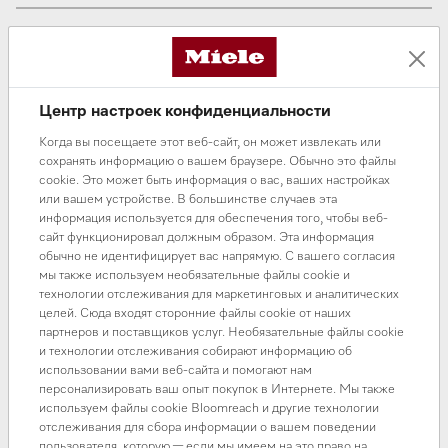
Центр настроек конфиденциальности
Когда вы посещаете этот веб-сайт, он может извлекать или
сохранять информацию о вашем браузере. Обычно это файлы
cookie. Это может быть информация о вас, ваших настройках
или вашем устройстве. В большинстве случаев эта
информация используется для обеспечения того, чтобы веб-
В разделе нет товаров
сайт функционировал должным образом. Эта информация
обычно не идентифицирует вас напрямую. С вашего согласия
мы также используем необязательные файлы cookie и
Вы можете начать свой выбор с
главной страницы
или
технологии отслеживания для маркетинговых и аналитических
воспользоваться
поиском
целей. Сюда входят сторонние файлы cookie от наших
партнеров и поставщиков услуг. Необязательные файлы cookie
и технологии отслеживания собирают информацию об
использовании вами веб-сайта и помогают нам
персонализировать ваш опыт покупок в Интернете. Мы также
используем файлы cookie Bloomreach и другие технологии
отслеживания для сбора информации о вашем поведении
пользователя, которую — если мы имеем на это право на