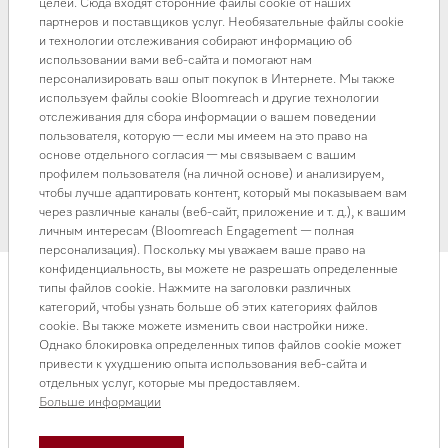
целей. Сюда входят сторонние файлы cookie от наших
использования. Программа QuickPowerWash
партнеров и поставщиков услуг. Необязательные файлы cookie
обеспечивает эффективную мойку за 58 минут — без
и технологии отслеживания собирают информацию об
компромиссов по качеству. Модель гармонично
использовании вами веб-сайта и помогают нам
персонализировать ваш опыт покупок в Интернете. Мы также
интегрируется в интерьер и соответствует базовым
используем файлы cookie Bloomreach и другие технологии
требованиям к функциональности и уходу.
отслеживания для сбора информации о вашем поведении
пользователя, которую — если мы имеем на это право на
Предложение не суммируется с другими видами
основе отдельного согласия — мы связываем с вашим
профилем пользователя (на личной основе) и анализируем,
скидок. Сроки действия акции могут быть изменены
чтобы лучше адаптировать контент, который мы показываем вам
без предварительного уведомления.
через различные каналы (веб-сайт, приложение и т. д.), к вашим
личным интересам (Bloomreach Engagement — полная
персонализация). Поскольку мы уважаем ваше право на
конфиденциальность, вы можете не разрешать определенные
типы файлов cookie. Нажмите на заголовки различных
категорий, чтобы узнать больше об этих категориях файлов
Другие новости и
cookie. Вы также можете изменить свои настройки ниже.
Однако блокировка определенных типов файлов cookie может
спецпредложения
привести к ухудшению опыта использования веб-сайта и
отдельных услуг, которые мы предоставляем.
Больше информации
Акция
Акция