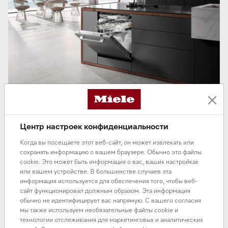
Центр настроек конфиденциальности
В период с
15 по 31 мая 2025 года
посудомоечная
Когда вы посещаете этот веб-сайт, он может извлекать или
машина
Miele G 5050 SCVi Active
доступна по
сохранять информацию о вашем браузере. Обычно это файлы
специальной цене —
498 800 тенге вместо 598 800
cookie. Это может быть информация о вас, ваших настройках
тенге.
или вашем устройстве. В большинстве случаев эта
информация используется для обеспечения того, чтобы веб-
сайт функционировал должным образом. Эта информация
Полновстраиваемая модель с вместимостью до 14
обычно не идентифицирует вас напрямую. С вашего согласия
комплектов посуды сочетает в себе лаконичный дизайн,
мы также используем необязательные файлы cookie и
надежность немецкой сборки и удобство ежедневного
технологии отслеживания для маркетинговых и аналитических