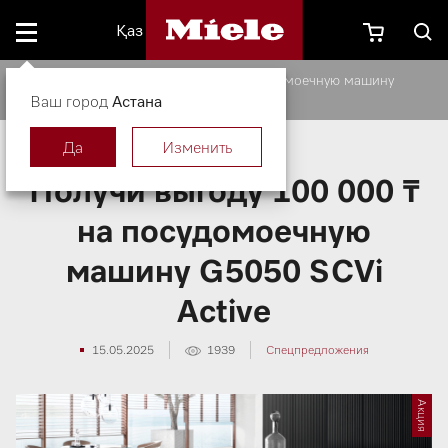
Қаз
Получи выгоду 100 000 ₸ на посудомоечную машину
Ваш город
G5050 SCVi Active
Астана
Да
Изменить
Получи выгоду 100 000 ₸
на посудомоечную
машину G5050 SCVi
Active
15.05.2025
1939
Спецпредложения
Акция