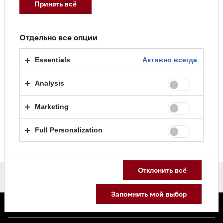
Принять всё
Отдельно все опции
Essentials
Активно всегда
Полный комплект Miele —
Комплект техники Miele —
скидка 20% на сушильную и
выгода 15% на второй
Analysis
посудомоечную машины
прибор
31.07.2026
31.07.2026
Marketing
Спецпредложения
Спецпредложения
719
1368
Full Personalization
Отклонить всё
Запомнить мой выбор