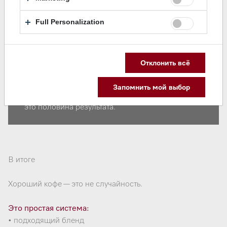
настройки кофемашины
Full Personalization
В большинстве случаев проблема именно в этом.
Отклонить всё
Совет от Miele: Кофемашина раскрывает вкус
кофе, но не меняет его основу. Поэтому
Запомнить мой выбор
правильный выбор зёрен и базовая настройка —
это половина результата.
В итоге
Хороший кофе — это не случайность.
Это простая система:
• подходящий бленд