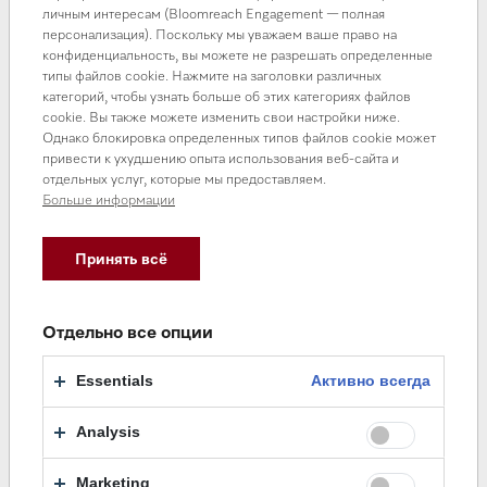
Ошибка 5. Неправильно хранить
личным интересам (Bloomreach Engagement — полная
кофе
персонализация). Поскольку мы уважаем ваше право на
конфиденциальность, вы можете не разрешать определенные
типы файлов cookie. Нажмите на заголовки различных
Это одна из самых недооценённых причин плохого
категорий, чтобы узнать больше об этих категориях файлов
вкуса.
cookie. Вы также можете изменить свои настройки ниже.
Однако блокировка определенных типов файлов cookie может
После открытия упаковки кофе начинает терять аромат
привести к ухудшению опыта использования веб-сайта и
уже через несколько дней.
отдельных услуг, которые мы предоставляем.
Больше информации
Как правильно?
хранить в герметичной упаковке
Принять всё
избегать света и влаги
использовать в течение 3–4 недель
Отдельно все опции
Совет эксперта по кофе - если кофе «не нравится», не
спешите менять бленд.
Essentials
Активно всегда
Сначала проверьте три вещи:
Analysis
свежесть зёрен
степень помола
Marketing