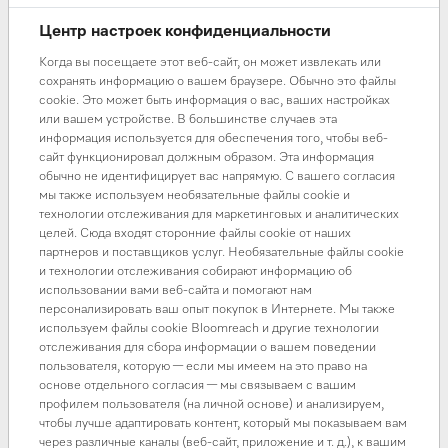
Центр настроек конфиденциальности
Часто ожидают, что кофе «сам раскроется». Но даже
Когда вы посещаете этот веб-сайт, он может извлекать или
сохранять информацию о вашем браузере. Обычно это файлы
идеальный бленд можно испортить неправильными
cookie. Это может быть информация о вас, ваших настройках
настройками — или, наоборот, улучшить вкус простого
или вашем устройстве. В большинстве случаев эта
кофе.
информация используется для обеспечения того, чтобы веб-
сайт функционировал должным образом. Эта информация
обычно не идентифицирует вас напрямую. С вашего согласия
Как правильно?
мы также используем необязательные файлы cookie и
подстраивайте:
технологии отслеживания для маркетинговых и аналитических
помол
целей. Сюда входят сторонние файлы cookie от наших
температуру
партнеров и поставщиков услуг. Необязательные файлы cookie
и технологии отслеживания собирают информацию об
объём воды
использовании вами веб-сайта и помогают нам
персонализировать ваш опыт покупок в Интернете. Мы также
Иногда достаточно одного изменения, чтобы вкус стал
используем файлы cookie Bloomreach и другие технологии
отслеживания для сбора информации о вашем поведении
заметно лучше.
пользователя, которую — если мы имеем на это право на
Какие доступны настройки показали в этом
видео
основе отдельного согласия — мы связываем с вашим
профилем пользователя (на личной основе) и анализируем,
чтобы лучше адаптировать контент, который мы показываем вам
через различные каналы (веб-сайт, приложение и т. д.), к вашим