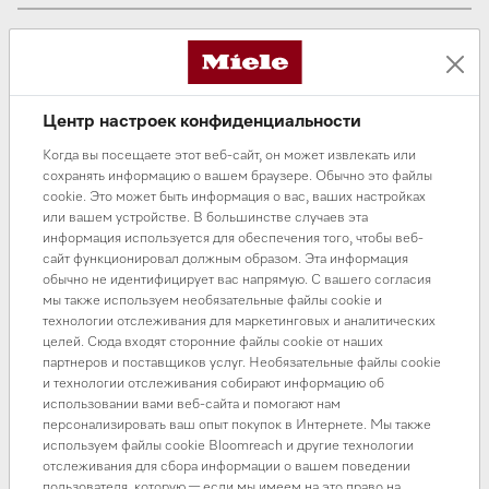
Центр настроек конфиденциальности
Когда вы посещаете этот веб-сайт, он может извлекать или
сохранять информацию о вашем браузере. Обычно это файлы
cookie. Это может быть информация о вас, ваших настройках
или вашем устройстве. В большинстве случаев эта
информация используется для обеспечения того, чтобы веб-
В разделе нет товаров
сайт функционировал должным образом. Эта информация
обычно не идентифицирует вас напрямую. С вашего согласия
мы также используем необязательные файлы cookie и
Вы можете начать свой выбор с
главной страницы
или
технологии отслеживания для маркетинговых и аналитических
воспользоваться
поиском
целей. Сюда входят сторонние файлы cookie от наших
партнеров и поставщиков услуг. Необязательные файлы cookie
и технологии отслеживания собирают информацию об
использовании вами веб-сайта и помогают нам
персонализировать ваш опыт покупок в Интернете. Мы также
используем файлы cookie Bloomreach и другие технологии
отслеживания для сбора информации о вашем поведении
пользователя, которую — если мы имеем на это право на