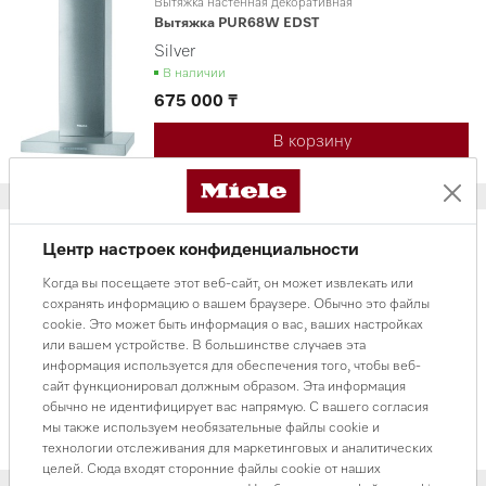
Вытяжка настенная декоративная
Вытяжка PUR68W EDST
Silver
В наличии
675 000 ₸
В корзину
Центр настроек конфиденциальности
Когда вы посещаете этот веб-сайт, он может извлекать или
Вытяжки настенные декоративные
сохранять информацию о вашем браузере. Обычно это файлы
Вытяжка DAH1950 OBSW
cookie. Это может быть информация о вас, ваших настройках
Silver
или вашем устройстве. В большинстве случаев эта
В наличии
информация используется для обеспечения того, чтобы веб-
680 000 ₸
сайт функционировал должным образом. Эта информация
обычно не идентифицирует вас напрямую. С вашего согласия
мы также используем необязательные файлы cookie и
технологии отслеживания для маркетинговых и аналитических
целей. Сюда входят сторонние файлы cookie от наших