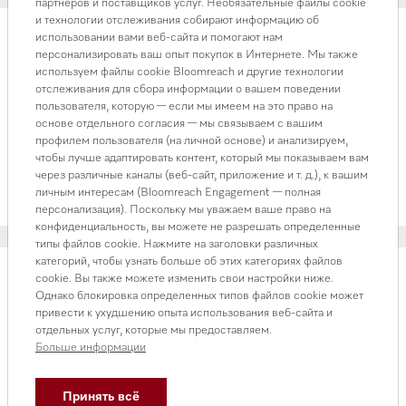
партнеров и поставщиков услуг. Необязательные файлы cookie
и технологии отслеживания собирают информацию об
использовании вами веб-сайта и помогают нам
персонализировать ваш опыт покупок в Интернете. Мы также
используем файлы cookie Bloomreach и другие технологии
Вытяжка настенная декоративная
отслеживания для сбора информации о вашем поведении
Вытяжка PUR98W EDST
пользователя, которую — если мы имеем на это право на
Silver
основе отдельного согласия — мы связываем с вашим
Нет в наличии
профилем пользователя (на личной основе) и анализируем,
733 000 ₸
чтобы лучше адаптировать контент, который мы показываем вам
через различные каналы (веб-сайт, приложение и т. д.), к вашим
В корзину
личным интересам (Bloomreach Engagement — полная
персонализация). Поскольку мы уважаем ваше право на
конфиденциальность, вы можете не разрешать определенные
типы файлов cookie. Нажмите на заголовки различных
категорий, чтобы узнать больше об этих категориях файлов
cookie. Вы также можете изменить свои настройки ниже.
Однако блокировка определенных типов файлов cookie может
привести к ухудшению опыта использования веб-сайта и
Вытяжка настенная декоративная
отдельных услуг, которые мы предоставляем.
Аксессуары к электроплитам и духовым
Больше информации
шкафам
Нет в наличии
1 032 000 ₸
Принять всё