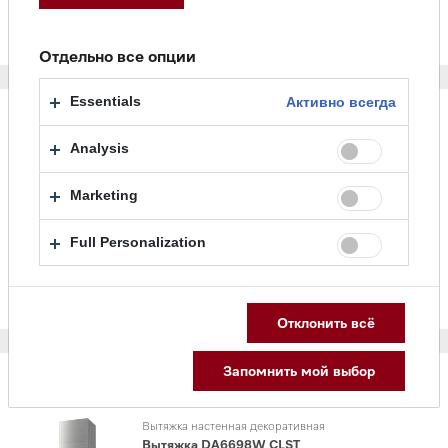
В корзину
Отдельно все опции
Essentials
Активно всегда
Analysis
Вытяжка настенная декоративная
Вытяжка DA6698W OBSW
Marketing
Diamond
В наличии
Full Personalization
1 890 000 ₸
В корзину
Отклонить всё
Запомнить мой выбор
Вытяжка настенная декоративная
Вытяжка DA6698W CLST