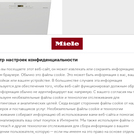
тр настроек конфиденциальности
моечная машина 60 см
 вы посещаете этот веб-сайт, он может извлекать или сохранять информацию
омоечная машина
 браузере. Обычно это файлы cookie. Это может быть информация о вас, ва
 SC BRWS Active
ойках или вашем устройстве. В большинстве случаев эта информация
ьзуется для обеспечения того, чтобы веб-сайт функционировал должным обр
нформация обычно не идентифицирует вас напрямую. С вашего согласия мы 
ьзуем необязательные файлы cookie и технологии отслеживания для
00 ₸
В наличии
тинговых и аналитических целей. Сюда входят сторонние файлы cookie от на
еров и поставщиков услуг. Необязательные файлы cookie и технологии
живания собирают информацию об использовании вами веб-сайта и помогаю
нализировать ваш опыт покупок в Интернете. Мы также используем файлы c
reach и другие технологии отслеживания для сбора информации о вашем
ении пользователя, которую — если мы имеем на это право на основе отдел