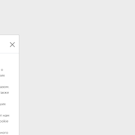
 о
ших
азом.
также
ших
т нам
ookie
ьного