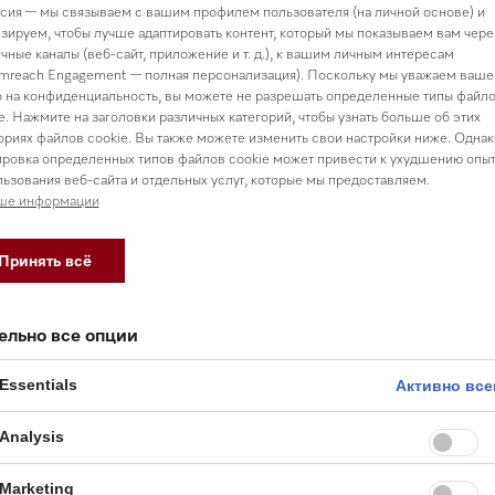
сия — мы связываем с вашим профилем пользователя (на личной основе) и
зируем, чтобы лучше адаптировать контент, который мы показываем вам чере
чные каналы (веб-сайт, приложение и т. д.), к вашим личным интересам
mreach Engagement — полная персонализация). Поскольку мы уважаем ваше
 на конфиденциальность, вы можете не разрешать определенные типы файл
e. Нажмите на заголовки различных категорий, чтобы узнать больше об этих
ориях файлов cookie. Вы также можете изменить свои настройки ниже. Однак
ровка определенных типов файлов cookie может привести к ухудшению опы
ьзования веб-сайта и отдельных услуг, которые мы предоставляем.
ше информации
Принять всё
ельно все опции
Essentials
Активно все
Analysis
Marketing