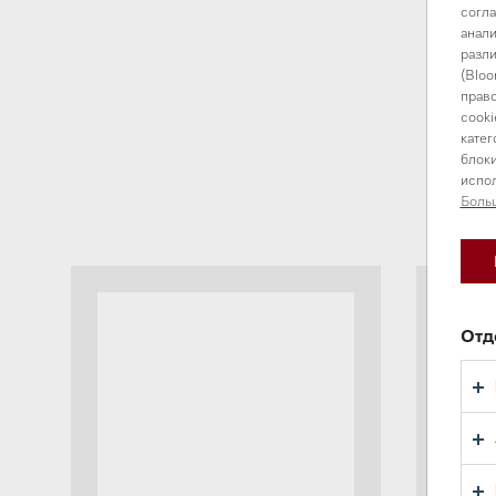
согла
анали
разли
(Bloo
право
cooki
катег
блоки
испол
Боль
Отд