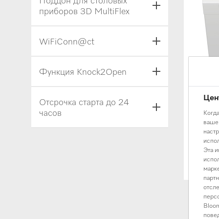
Поддон для столовых
приборов 3D MultiFlex
WiFiConn@ct
Функция Knock2Open
Цен
Отсрочка старта до 24
Посудо
часов
Когда
Посуд
вашем
G5000
настр
испол
Silver
Эта и
испол
525 0
марке
партн
отсле
персо
Bloom
повед