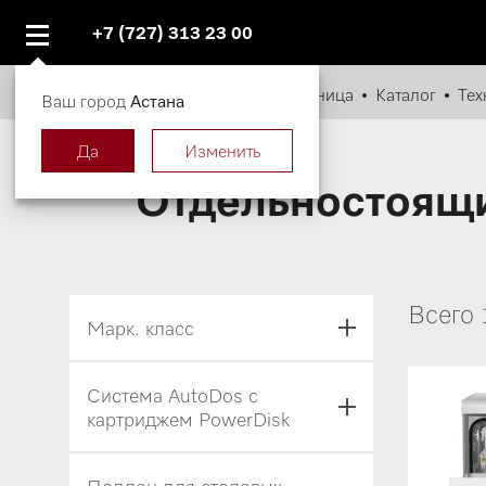
+7 (727) 313 23 00
Главная страница
Каталог
Тех
Ваш город
Астана
Да
Изменить
Отдельностоящи
Всего 
Марк. класс
Система AutoDos с
картриджем PowerDisk