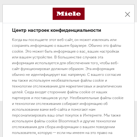
По цене
Центр настроек конфиденциальности
Когда вы посещаете этот веб-сайт, он может извлекать или
Посудомоечная машина 45 см
сохранять информацию о вашем браузере. Обычно это файлы
Посудомоечная машина G5430 SC BRWS
cookie. Это может быть информация о вас, ваших настройках
Active
или вашем устройстве. В большинстве случаев эта
информация используется для обеспечения того, чтобы веб-
Silver
сайт функционировал должным образом. Эта информация
Нет в наличии
обычно не идентифицирует вас напрямую. С вашего согласия
596 000 ₸
мы также используем необязательные файлы cookie и
технологии отслеживания для маркетинговых и аналитических
В корзину
целей. Сюда входят сторонние файлы cookie от наших
партнеров и поставщиков услуг. Необязательные файлы cookie
и технологии отслеживания собирают информацию об
использовании вами веб-сайта и помогают нам
персонализировать ваш опыт покупок в Интернете. Мы также
используем файлы cookie Bloomreach и другие технологии
отслеживания для сбора информации о вашем поведении
пользователя, которую — если мы имеем на это право на