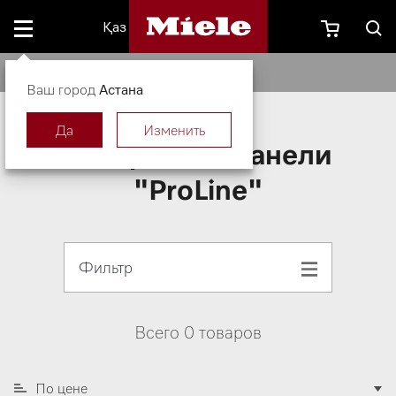
Қаз
Модульные панели "ProLine"
Ваш город
Астана
Да
Изменить
Модульные панели
"ProLine"
Фильтр
Всего 0 товаров
По цене