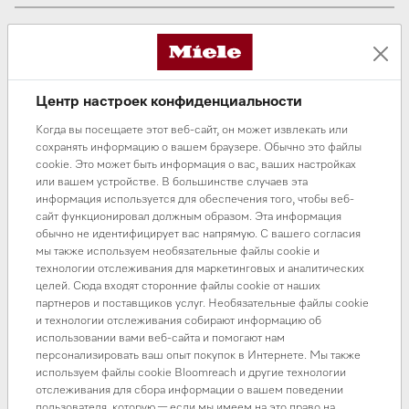
Центр настроек конфиденциальности
Когда вы посещаете этот веб-сайт, он может извлекать или
сохранять информацию о вашем браузере. Обычно это файлы
cookie. Это может быть информация о вас, ваших настройках
или вашем устройстве. В большинстве случаев эта
информация используется для обеспечения того, чтобы веб-
В разделе нет товаров
сайт функционировал должным образом. Эта информация
обычно не идентифицирует вас напрямую. С вашего согласия
мы также используем необязательные файлы cookie и
Вы можете начать свой выбор с
главной страницы
или
технологии отслеживания для маркетинговых и аналитических
воспользоваться
поиском
целей. Сюда входят сторонние файлы cookie от наших
партнеров и поставщиков услуг. Необязательные файлы cookie
и технологии отслеживания собирают информацию об
использовании вами веб-сайта и помогают нам
персонализировать ваш опыт покупок в Интернете. Мы также
используем файлы cookie Bloomreach и другие технологии
отслеживания для сбора информации о вашем поведении
пользователя, которую — если мы имеем на это право на