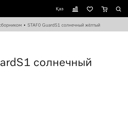
Қаз
сборником
STAF0 GuardS1 солнечный жёлтый
ardS1 солнечный