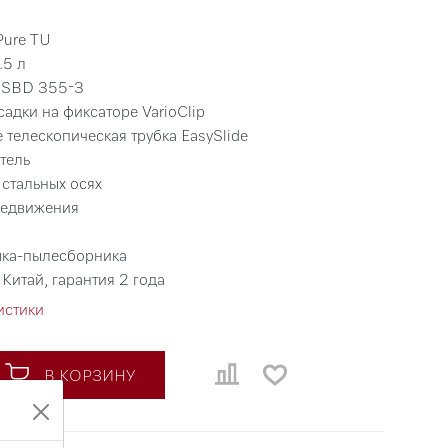
Pure TU
.5 л
а SBD 355-3
адки на фиксаторе VarioClip
 телескопическая трубка EasySlide
тель
 стальных осях
редвижения
шка-пылесборника
Китай, гарантия 2 года
истики
В КОРЗИНУ