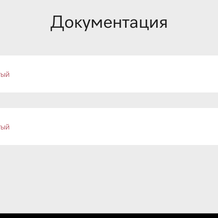
Документация
тый
тый