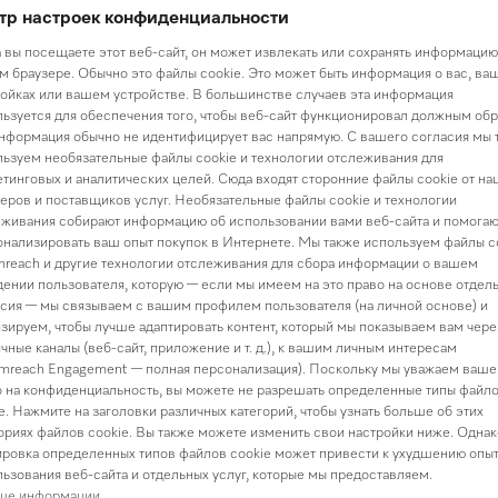
тр настроек конфиденциальности
Доставка от 3 000
 вы посещаете этот веб-сайт, он может извлекать или сохранять информацию
Подробную информацию п
 браузере. Обычно это файлы cookie. Это может быть информация о вас, ва
ойках или вашем устройстве. В большинстве случаев эта информация
ьзуется для обеспечения того, чтобы веб-сайт функционировал должным обр
нформация обычно не идентифицирует вас напрямую. С вашего согласия мы 
ьзуем необязательные файлы cookie и технологии отслеживания для
тинговых и аналитических целей. Сюда входят сторонние файлы cookie от на
еров и поставщиков услуг. Необязательные файлы cookie и технологии
живания собирают информацию об использовании вами веб-сайта и помогаю
нализировать ваш опыт покупок в Интернете. Мы также используем файлы c
исание товара и характерист
reach и другие технологии отслеживания для сбора информации о вашем
ении пользователя, которую — если мы имеем на это право на основе отдел
сия — мы связываем с вашим профилем пользователя (на личной основе) и
зируем, чтобы лучше адаптировать контент, который мы показываем вам чере
чные каналы (веб-сайт, приложение и т. д.), к вашим личным интересам
mreach Engagement — полная персонализация). Поскольку мы уважаем ваше
 на конфиденциальность, вы можете не разрешать определенные типы файл
e. Нажмите на заголовки различных категорий, чтобы узнать больше об этих
ориях файлов cookie. Вы также можете изменить свои настройки ниже. Однак
ровка определенных типов файлов cookie может привести к ухудшению опы
ьзования веб-сайта и отдельных услуг, которые мы предоставляем.
ше информации