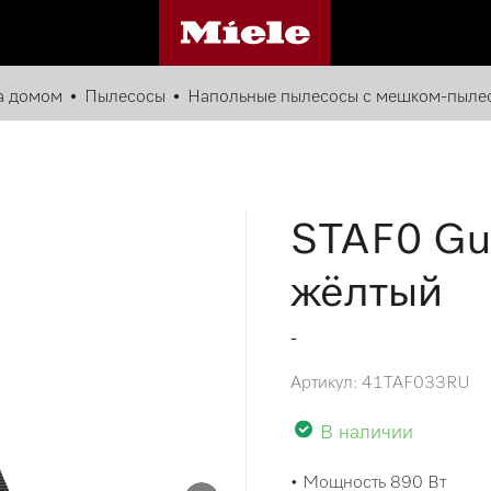
за домом
Пылесосы
Напольные пылесосы с мешком-пыле
STAF0 Gu
жёлтый
-
Артикул: 41TAF033RU
В наличии
• Мощность 890 Вт