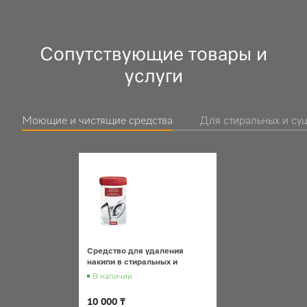
Сопутствующие товары и
услуги
Моющие и чистящие средства
Для стиральных и с
Средство для удаления
накипи в стиральных и
посудомоечных машинах
В наличии
10 000 ₸