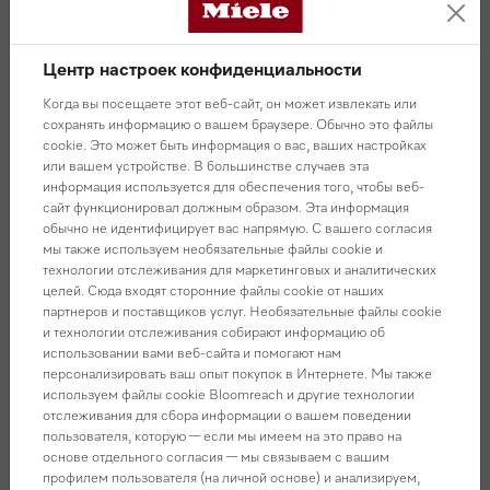
отжима (об/мин)
1400
Маркетинговый класс:
Silver
Центр настроек конфиденциальности
Дизайн
Когда вы посещаете этот веб-сайт, он может извлекать или
сохранять информацию о вашем браузере. Обычно это файлы
cookie. Это может быть информация о вас, ваших настройках
Особенности конструкции
или вашем устройстве. В большинстве случаев эта
информация используется для обеспечения того, чтобы веб-
сайт функционировал должным образом. Эта информация
Управление
обычно не идентифицирует вас напрямую. С вашего согласия
мы также используем необязательные файлы cookie и
технологии отслеживания для маркетинговых и аналитических
Установка
целей. Сюда входят сторонние файлы cookie от наших
партнеров и поставщиков услуг. Необязательные файлы cookie
и технологии отслеживания собирают информацию об
Удобство в управлении
использовании вами веб-сайта и помогают нам
персонализировать ваш опыт покупок в Интернете. Мы также
используем файлы cookie Bloomreach и другие технологии
Программы
отслеживания для сбора информации о вашем поведении
пользователя, которую — если мы имеем на это право на
основе отдельного согласия — мы связываем с вашим
Дополнительные функции
профилем пользователя (на личной основе) и анализируем,