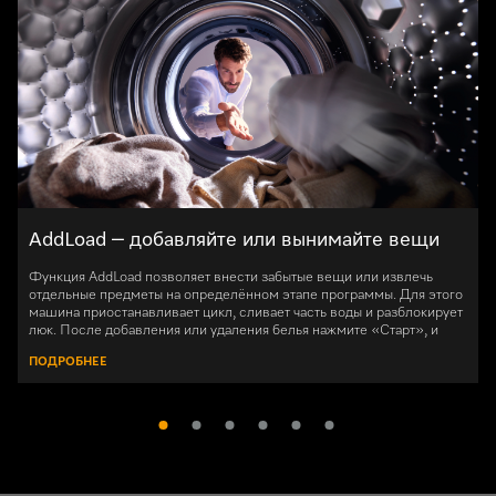
AddLoad – добавляйте или вынимайте вещи
Функция AddLoad позволяет внести забытые вещи или извлечь
отдельные предметы на определённом этапе программы. Для этого
машина приостанавливает цикл, сливает часть воды и разблокирует
люк. После добавления или удаления белья нажмите «Старт», и
выбранная программа продолжит работу с того же места. Обратите
ПОДРОБНЕЕ
внимание: возможность добавления доступна только до
определённого момента цикла, после чего люк остаётся
заблокированным.