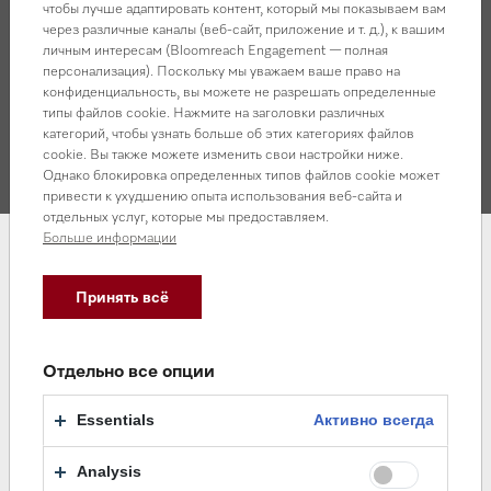
чтобы лучше адаптировать контент, который мы показываем вам
через различные каналы (веб-сайт, приложение и т. д.), к вашим
Параметры экономичности и эффективности
личным интересам (Bloomreach Engagement — полная
персонализация). Поскольку мы уважаем ваше право на
конфиденциальность, вы можете не разрешать определенные
Размеры
типы файлов cookie. Нажмите на заголовки различных
категорий, чтобы узнать больше об этих категориях файлов
cookie. Вы также можете изменить свои настройки ниже.
Однако блокировка определенных типов файлов cookie может
привести к ухудшению опыта использования веб-сайта и
отдельных услуг, которые мы предоставляем.
Больше информации
Документация
Принять всё
Отдельно все опции
Инструкция WWA120WCS
ПОСМОТРЕТЬ /
Essentials
Активно всегда
White Edition
СКАЧАТЬ
Analysis