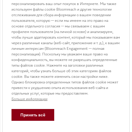
персонализировать ваш опыт покупок в Интернете. Мы также
используем файлы cookie Bloomreach и другие технологии
В КОРЗИНУ
отслеживания для сбора информации о вашем поведении
пользователя, которую — если мы имеем на это право на
основе отдельного согласия — мы связываем с вашим
профилем пользователя (на личной основе) и анализируем,
чтобы лучше адаптировать контент, который мы показываем вам
Доставка от 3 000 ₸
Подробнее
через различные каналы (веб-сайт, приложение и т. д.), к вашим
личным интересам (Bloomreach Engagement — полная
Подробную информацию по ценам доставки смотрите в разделе
персонализация). Поскольку мы уважаем ваше право на
доставка
конфиденциальность, вы можете не разрешать определенные
типы файлов cookie. Нажмите на заголовки различных
Сотейник (16 см/1,5 л) Сделано из прочной и
категорий, чтобы узнать больше об этих категориях файлов
cookie. Вы также можете изменить свои настройки ниже.
высококач. нерж. стали, Крышка с боковым выходом
Однако блокировка определенных типов файлов cookie может
пара.
привести к ухудшению опыта использования веб-сайта и
• Удобный вывод пара сбоку благодаря
отдельных услуг, которые мы предоставляем.
оптимизированной крышке KMDA
Больше информации
• Термостойкое многослойное основание для
оптимального распределения тепла
Принять всё
• Градуировка внутри сотейника упрощает процесс
приготовления