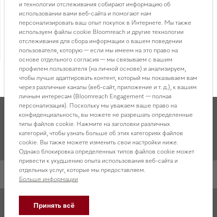
и технологии отслеживания собирают информацию об
• Встраивание заподлицо (Ш х Г): 600-624 х 500-524
использовании вами веб-сайта и помогают нам
мм
персонализировать ваш опыт покупок в Интернете. Мы также
• Страна-производитель: Германия
используем файлы cookie Bloomreach и другие технологии
• Гарантия 2 года
отслеживания для сбора информации о вашем поведении
пользователя, которую — если мы имеем на это право на
Смотреть все характеристики
основе отдельного согласия — мы связываем с вашим
профилем пользователя (на личной основе) и анализируем,
чтобы лучше адаптировать контент, который мы показываем вам
через различные каналы (веб-сайт, приложение и т. д.), к вашим
личным интересам (Bloomreach Engagement — полная
персонализация). Поскольку мы уважаем ваше право на
конфиденциальность, вы можете не разрешать определенные
типы файлов cookie. Нажмите на заголовки различных
Описание товара и характеристики
категорий, чтобы узнать больше об этих категориях файлов
cookie. Вы также можете изменить свои настройки ниже.
Однако блокировка определенных типов файлов cookie может
привести к ухудшению опыта использования веб-сайта и
отдельных услуг, которые мы предоставляем.
Общие параметры
Больше информации
Тип прибора
Независимая индукционная
Принять всё
Маркетинговый класс:
Silver