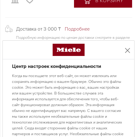
В КОРЗИНУ
Доставка от 3 000 ₸
Подробнее
Подробную информацию по ценам доставки смотрите в разделе
доставка
• 4 индукционные конфорки с автоматикой закипания
Центр настроек конфиденциальности
• Управление ComfortSelect
• Ступени мощности 1-9 для всех конфорок
Когда вы посещаете этот веб-сайт, он может извлекать или
• Индикаторы остаточного тепла для каждой конфорки
сохранять информацию о вашем браузере. Обычно это файлы
cookie. Это может быть информация о вас, ваших настройках
• Таймер, защитное отключение
или вашем устройстве. В большинстве случаев эта
• Защита от перегрева
информация используется для обеспечения того, чтобы веб-
• Блокировка включения
сайт функционировал должным образом. Эта информация
• ФункцииStop&Go, Booster
обычно не идентифицирует вас напрямую. С вашего согласия
мы также используем необязательные файлы cookie и
• Функция поддержания тепла
технологии отслеживания для маркетинговых и аналитических
• WiFiConn@ct, Con@ctivity 3.0, Miele@home
целей. Сюда входят сторонние файлы cookie от наших
• Размер ниши (Ш x Г): 560-600 x 490-500 мм
партнеров и поставщиков услуг. Необязательные файлы cookie