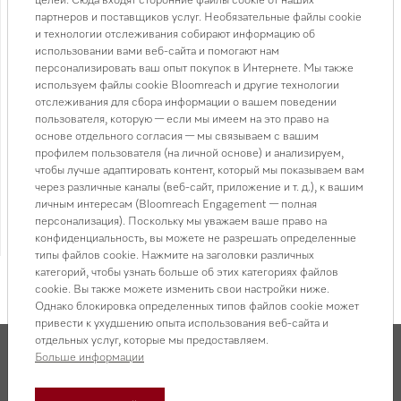
• Скоростные режимы: 3 + 2 интенсивные ступени
партнеров и поставщиков услуг. Необязательные файлы cookie
Booster
и технологии отслеживания собирают информацию об
• Максимальная вытяжная мощность 720 м³/ч
использовании вами веб-сайта и помогают нам
• Защитное отключение
персонализировать ваш опыт покупок в Интернете. Мы также
используем файлы cookie Bloomreach и другие технологии
• Поверхность CleanCover
отслеживания для сбора информации о вашем поведении
• Воздуховод сверху
пользователя, которую — если мы имеем на это право на
• Обратный клапан в комплекте
основе отдельного согласия — мы связываем с вашим
профилем пользователя (на личной основе) и анализируем,
• Возможен режим циркуляции (с фильтрами Active
чтобы лучше адаптировать контент, который мы показываем вам
AirClean или Longlife AirClean)
через различные каналы (веб-сайт, приложение и т. д.), к вашим
• Страна-производитель: Германия
личным интересам (Bloomreach Engagement — полная
• Гарантия 2 года
персонализация). Поскольку мы уважаем ваше право на
конфиденциальность, вы можете не разрешать определенные
Смотреть все характеристики
типы файлов cookie. Нажмите на заголовки различных
категорий, чтобы узнать больше об этих категориях файлов
cookie. Вы также можете изменить свои настройки ниже.
Однако блокировка определенных типов файлов cookie может
привести к ухудшению опыта использования веб-сайта и
отдельных услуг, которые мы предоставляем.
Больше информации
Описание товара и характеристики