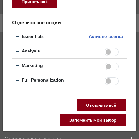
Принять всё
Отдельно все опции
Общие параметры
Essentials
Активно всегда
Встраиваемая с плоской
Способ установки
выдвижной панелью
Analysis
Marketing
Дизайн
Full Personalization
Управление
Особенности модели
Отклонить всё
Запомнить мой выбор
Удобство в управлении
Удобство использования