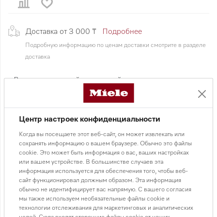
Доставка от 3 000 ₸
Подробнее
Подробную информацию по ценам доставки смотрите в разделе
доставка
• Вытяжка с плоской выдвижной панелью
• Элегантный дизайн
• Панель управления чёрный обсидиан шириной 90 см
• Сенсорное управление SmartControl
Центр настроек конфиденциальности
• Светодиодная планка для равномерной подсветки
Когда вы посещаете этот веб-сайт, он может извлекать или
• Десятислойный жироулавливающий фильтр из
сохранять информацию о вашем браузере. Обычно это файлы
нержавеющей стали
cookie. Это может быть информация о вас, ваших настройках
• Объединение в сеть с системой Miele@home
или вашем устройстве. В большинстве случаев эта
информация используется для обеспечения того, чтобы веб-
• Автоматическая функция Con@ctivity 3.0
сайт функционировал должным образом. Эта информация
• Остаточный ход мотора 5 и 15 минут
обычно не идентифицирует вас напрямую. С вашего согласия
• Индикатор насыщения фильтров
мы также используем необязательные файлы cookie и
• Светодиодная подсветка (1 × 3 Вт)
технологии отслеживания для маркетинговых и аналитических
целей. Сюда входят сторонние файлы cookie от наших