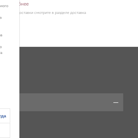
 ₸
Подробнее
ьного
о ценам доставки смотрите в разделе доставка
з
ов
о
та
ики
гда