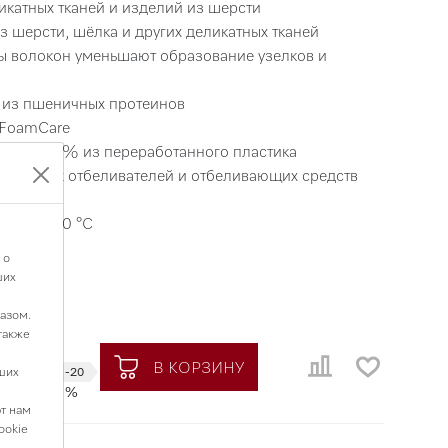
икатных тканей и изделий из шерсти
з шерсти, шёлка и других деликатных тканей
ы волокон уменьшают образование узелков и
 из пшеничных протеинов
 FoamCare
— на 100 % из переработанного пластика
птических отбеливателей и отбеливающих средств
 расход
он: 20–60 °С
 о
Германия
ших
истики
азом.
также
В КОРЗИНУ
000 ₸
ших
-20
%
т нам
ookie