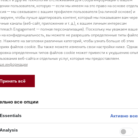
Доставка от 3 000
ении пользователя, которую — если мы имеем на это право на основе отдел
сия — мы связываем с вашим профилем пользователя (на личной основе) и
Подробную информацию п
зируем, чтобы лучше адаптировать контент, который мы показываем вам чере
чные каналы (веб-сайт, приложение и т. д.), к вашим личным интересам
mreach Engagement — полная персонализация). Поскольку мы уважаем ваше
 на конфиденциальность, вы можете не разрешать определенные типы файл
e. Нажмите на заголовки различных категорий, чтобы узнать больше об этих
ориях файлов cookie. Вы также можете изменить свои настройки ниже. Однак
ровка определенных типов файлов cookie может привести к ухудшению опы
ьзования веб-сайта и отдельных услуг, которые мы предоставляем.
ше информации
исание товара и характерист
Принять всё
ельно все опции
Essentials
Активно все
з шерсти
деликатных тканей
Analysis
зование узелков и катышков