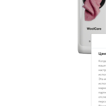
Цен
Когда
вашем
настр
испол
Эта и
испол
марке
партн
отсле
персо
Bloom