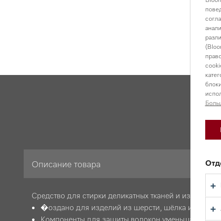
повед
согла
анали
разли
(Bloo
право
cooki
катег
блоки
испол
Боль
Оп
Отд
Описание товара
Средство для стирки деликатных тканей и изделий и
�оздано для изделий из шерсти, шёлка и других 
Компоненты для защиты волокон уменьшают обра