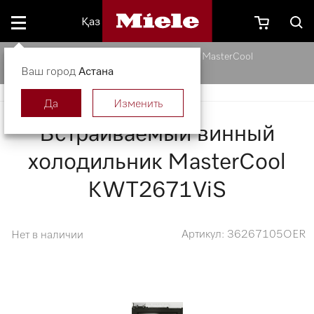
Қаз
Встраиваемый винный холодильник MasterCool
Ваш город
KWT2671ViS
Астана
Да
Изменить
Встраиваемый винный
холодильник MasterCool
KWT2671ViS
Артикул: 36267105OER
Нет в наличии