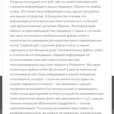
Когда вы посещаете этот веб-сайт, он может извлекать или
• Набор сомелье
сохранять информацию о вашем браузере. Обычно это файлы
• Общий объем 366 л (77 бутылок Бордо 0,75 л)
cookie. Это может быть информация о вас, ваших настройках
• WiFiConn@ct
или вашем устройстве. В большинстве случаев эта
информация используется для обеспечения того, чтобы веб-
• Оптический и акустический сигналы открытой двери и
сайт функционировал должным образом. Эта информация
изменения температуры
обычно не идентифицирует вас напрямую. С вашего согласия
• Габариты ниши: 610-613 x 2,134-2,164 x 629 мм
мы также используем необязательные файлы cookie и
• Страна-производитель: Турция
технологии отслеживания для маркетинговых и аналитических
целей. Сюда входят сторонние файлы cookie от наших
• Гарантия 2 года
партнеров и поставщиков услуг. Необязательные файлы cookie
Смотреть все характеристики
и технологии отслеживания собирают информацию об
использовании вами веб-сайта и помогают нам
персонализировать ваш опыт покупок в Интернете. Мы также
используем файлы cookie Bloomreach и другие технологии
отслеживания для сбора информации о вашем поведении
пользователя, которую — если мы имеем на это право на
основе отдельного согласия — мы связываем с вашим
профилем пользователя (на личной основе) и анализируем,
чтобы лучше адаптировать контент, который мы показываем вам
Описание товара и характеристики
через различные каналы (веб-сайт, приложение и т. д.), к вашим
личным интересам (Bloomreach Engagement — полная
персонализация). Поскольку мы уважаем ваше право на
конфиденциальность, вы можете не разрешать определенные