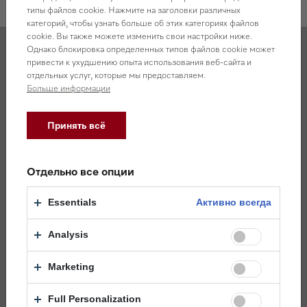
Описание товара
типы файлов cookie. Нажмите на заголовки различных
категорий, чтобы узнать больше об этих категориях файлов
cookie. Вы также можете изменить свои настройки ниже.
�страиваемый винный холодильник
Однако блокировка определенных типов файлов cookie может
Дверной упор левый
привести к ухудшению опыта использования веб-сайта и
отдельных услуг, которые мы предоставляем.
Жесткое крепление мебельного фронта
Больше информации
Подсветка BrilliantLight
Система динамического охлаждения DynaCool
Принять всё
Механизм открывания дверей Push2Open
Управление MasterSensor
3 температурные зоны
Отдельно все опции
Режим "Шаббат"
9 деревянных полок FlexiFrame
Essentials
Активно всегда
Набор сомелье
Общий объем 366 л (77 бутылок Бордо 0,75 л)
Analysis
WiFiConn@ct
Оптический и акустический сигналы открытой двери и
Marketing
изменения температуры
Габариты ниши: 610-613 x 2,134-2,164 x 629 мм
Full Personalization