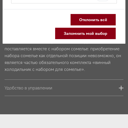
Страна-производитель: Турция
Гарантия 2 года
Сертификат соответствия номер ТС RU C-
Отклонить всё
DE.АЯ46.B.08042/19 с 26.09.2019 по 25.09.2024,
выдавший орган: РОСТЕСТ.
Запомнить мой выбор
ВНИМАНИЕ! Настоящий винный холодильник
поставляется вместе с набором сомелье: приобретение
набора сомелье как отдельной позиции невозможно, он
является частью обязательного комплекта «винный
холодильник с набором для сомелье».
Удобство в управлении