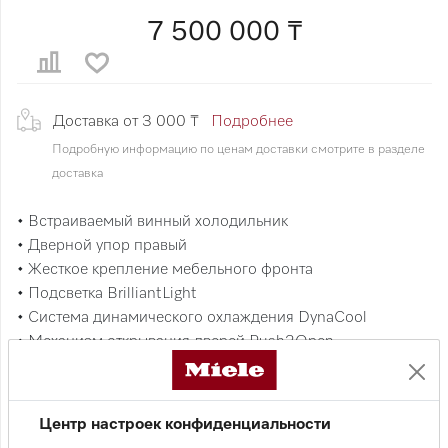
7 500 000 ₸
Доставка от 3 000 ₸
Подробнее
Подробную информацию по ценам доставки смотрите в разделе
доставка
• Встраиваемый винный холодильник
• Дверной упор правый
• Жесткое крепление мебельного фронта
• Подсветка BrilliantLight
• Система динамического охлаждения DynaCool
• Механизм открывания дверей Push2Open
• Управление MasterSensor
• 3 температурные зоны
• Режим "Шаббат"
Центр настроек конфиденциальности
• 9 деревянных полок FlexiFrame