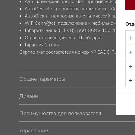
Автоматические программы промывания и очистк
AutoDescale - полностью автоматический процесс
AutoClean - полностью автоматический процесс о
WiFiConn@ct, подключение к мобильному прило
Отд
Габариты ниши (Ш х В): 560-568 х 450-452 мм
Страна-производитель: Швейцария
Гарантия 2 года
Сертификат соответствия номер № ЕАЭС RU C-DE.АЯ
Общие параметры
Дизайн
Преимущества для пользователя
Управление