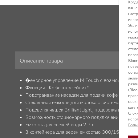
Когда
вашем
настр
испол
Эта и
Оп
испол
марке
партн
отсле
персо
Описание товара
Bloom
повед
согла
анали
�енсорное управление M Touch с возможностью 
разли
Функция "Кофе в кофейник"
(Bloo
Подстраивание насадки для подачи кофе под выс
право
cooki
Стеклянная ёмкость для молока с системой EasyCl
катег
Подсветка чашек BrilliantLight, подсветка внутрен
блоки
Возможность стационарного подключения воды
испол
Емкость для свежей воды 2,7 л
Боль
3 контейнера для зёрен емкостью 300/150/150 г, 