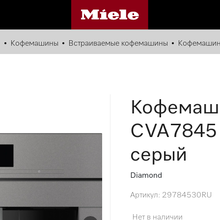
и
Кофемашины
Встраиваемые кофемашины
Кофемашин
Кофемаши
CVA7845
серый
Diamond
Артикул: 29784530RU
Нет в наличии