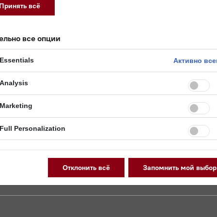
и
Принять всё
 удаления накипи
чистки трубки подачи молока и обезжиривания заварного ме
жению Miele@Mobile
ельно все опции
Essentials
Активно все
46.В.03403/19, срок действия с 03.04.2024 по 02.04.202
Analysis
Marketing
Full Personalization
Отклонить всё
Запомнить мой выбор