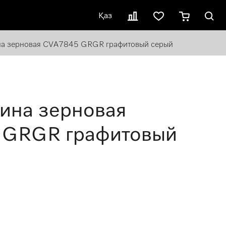
Қаз
а зерновая CVA7845 GRGR графитовый серый
на зерновая
 GRGR графитовый