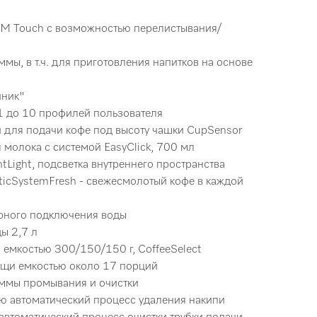
 M Touch с возможностью перелистывания/
мы, в т.ч. для приготовления напитков на основе
йник"
1 до 10 профилей пользователя
 для подачи кофе под высоту чашки CupSensor
я молока с системой EasyClick, 700 мл
antLight, подсветка внутреннего пространства
ticSystemFresh - свежесмолотый кофе в каждой
рного подключения воды
ы 2,7 л
н емкостью 300/150/150 г, CoffeeSelect
гущи емкостью около 17 порций
аммы промывания и очистки
ью автоматический процесс удаления накипи
 автоматический процесс очистки трубки подачи