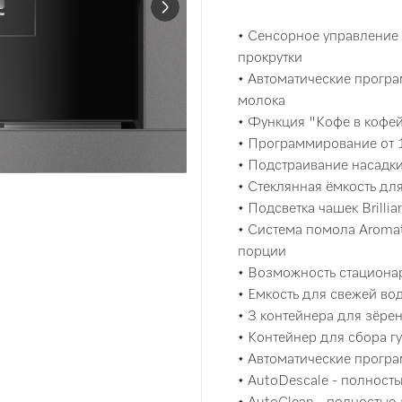
• Сенсорное управление
прокрутки
• Автоматические програм
молока
• Функция "Кофе в кофе
• Программирование от 
• Подстраивание насадки
• Стеклянная ёмкость дл
• Подсветка чашек Brilli
• Система помола Aroma
порции
• Возможность стациона
• Емкость для свежей вод
• 3 контейнера для зёре
• Контейнер для сбора 
• Автоматические прогр
• AutoDescale - полност
• AutoClean - полностью