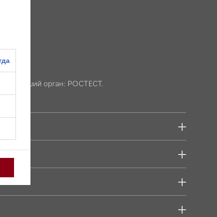
ханизма
гда
4, выдавший орган: РОСТЕСТ.