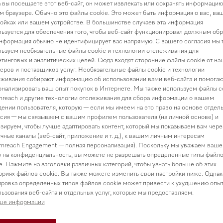
 вы посещаете этот веб-сайт, он может извлекать или сохранять информацию
 браузере. Обычно это файлы cookie. Это может быть информация о вас, ва
ойках или вашем устройстве. В большинстве случаев эта информация
ьзуется для обеспечения того, чтобы веб-сайт функционировал должным обр
нформация обычно не идентифицирует вас напрямую. С вашего согласия мы 
исание товара и характерист
ьзуем необязательные файлы cookie и технологии отслеживания для
тинговых и аналитических целей. Сюда входят сторонние файлы cookie от на
еров и поставщиков услуг. Необязательные файлы cookie и технологии
живания собирают информацию об использовании вами веб-сайта и помогаю
нализировать ваш опыт покупок в Интернете. Мы также используем файлы c
reach и другие технологии отслеживания для сбора информации о вашем
ении пользователя, которую — если мы имеем на это право на основе отдел
сия — мы связываем с вашим профилем пользователя (на личной основе) и
зируем, чтобы лучше адаптировать контент, который мы показываем вам чере
перелистывания/прокрутки
чные каналы (веб-сайт, приложение и т. д.), к вашим личным интересам
mreach Engagement — полная персонализация). Поскольку мы уважаем ваше
оту чашки CupSensor
 на конфиденциальность, вы можете не разрешать определенные типы файл
e. Нажмите на заголовки различных категорий, чтобы узнать больше об этих
ick, 700 мл
ориях файлов cookie. Вы также можете изменить свои настройки ниже. Однак
него пространства
ровка определенных типов файлов cookie может привести к ухудшению опы
ьзования веб-сайта и отдельных услуг, которые мы предоставляем.
ше информации
CoffeeSelect