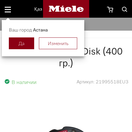
Қаз
Картридж PowerDisk (400 гр.)
Ваш город
Астана
Да
Изменить
Картридж PowerDisk (400
гр.)
В наличии
Артикул: 21995518EU3