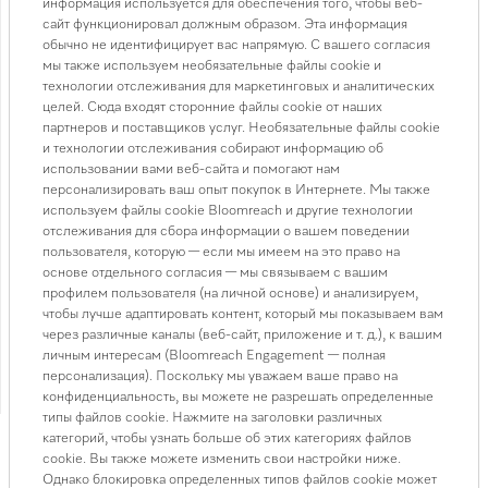
В КОРЗИНУ
информация используется для обеспечения того, чтобы веб-
сайт функционировал должным образом. Эта информация
обычно не идентифицирует вас напрямую. С вашего согласия
мы также используем необязательные файлы cookie и
технологии отслеживания для маркетинговых и аналитических
Доставка от 3 000 ₸
Подробнее
целей. Сюда входят сторонние файлы cookie от наших
партнеров и поставщиков услуг. Необязательные файлы cookie
Подробную информацию по ценам доставки смотрите в разделе
и технологии отслеживания собирают информацию об
доставка
использовании вами веб-сайта и помогают нам
персонализировать ваш опыт покупок в Интернете. Мы также
используем файлы cookie Bloomreach и другие технологии
Активный гранулят от Miele
отслеживания для сбора информации о вашем поведении
• Блестящий результат даже при стойких загрязнениях
пользователя, которую — если мы имеем на это право на
благодаря активному кислороду
основе отдельного согласия — мы связываем с вашим
• Дозирование полностью в автоматическом режиме
профилем пользователя (на личной основе) и анализируем,
чтобы лучше адаптировать контент, который мы показываем вам
• Средство расчитано на 20 циклов использования
через различные каналы (веб-сайт, приложение и т. д.), к вашим
(около 1 мес.)
личным интересам (Bloomreach Engagement — полная
• Превосходный результат c Miele
персонализация). Поскольку мы уважаем ваше право на
конфиденциальность, вы можете не разрешать определенные
Смотреть все характеристики
типы файлов cookie. Нажмите на заголовки различных
категорий, чтобы узнать больше об этих категориях файлов
cookie. Вы также можете изменить свои настройки ниже.
Однако блокировка определенных типов файлов cookie может