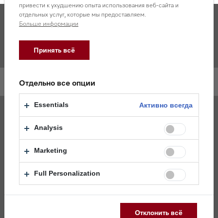
привести к ухудшению опыта использования веб-сайта и
отдельных услуг, которые мы предоставляем.
Больше информации
Описание товара и характеристики
Принять всё
Описание товара
Отдельно все опции
Essentials
Активно всегда
Активный гранулят от Miele
Блестящий результат даже при стойких загрязнениях
Analysis
благодаря активному кислороду
Дозирование полностью в автоматическом режиме
Marketing
Средство раcсчитано на 20 циклов использования
(около 1 мес.)
Full Personalization
Для использования в посудомоечных машинах
G7000
Превосходный результат c Miele
Отклонить всё