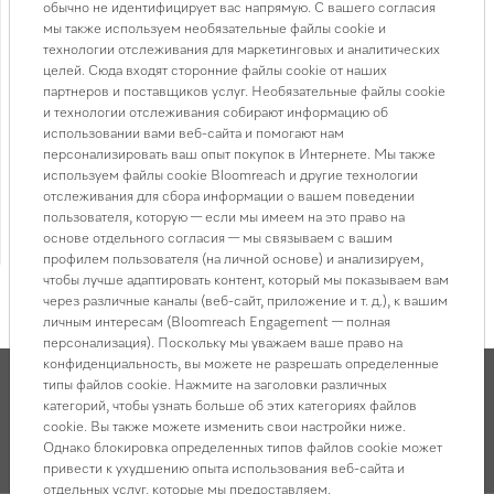
обычно не идентифицирует вас напрямую. С вашего согласия
Доставка от 3 000 ₸
Подробнее
мы также используем необязательные файлы cookie и
технологии отслеживания для маркетинговых и аналитических
Подробную информацию по ценам доставки смотрите в разделе
целей. Сюда входят сторонние файлы cookie от наших
доставка
партнеров и поставщиков услуг. Необязательные файлы cookie
и технологии отслеживания собирают информацию об
использовании вами веб-сайта и помогают нам
Для тщательной очистки стиральных и посудомоечных
персонализировать ваш опыт покупок в Интернете. Мы также
машин. Удаляет жировые загрязнения,устраняет
используем файлы cookie Bloomreach и другие технологии
бактерии и неприятные запахи. Рекомендуется
отслеживания для сбора информации о вашем поведении
использовать 1-3 раза в год Упаковка: 200 г.
пользователя, которую — если мы имеем на это право на
основе отдельного согласия — мы связываем с вашим
Смотреть все характеристики
профилем пользователя (на личной основе) и анализируем,
чтобы лучше адаптировать контент, который мы показываем вам
через различные каналы (веб-сайт, приложение и т. д.), к вашим
личным интересам (Bloomreach Engagement — полная
персонализация). Поскольку мы уважаем ваше право на
конфиденциальность, вы можете не разрешать определенные
типы файлов cookie. Нажмите на заголовки различных
категорий, чтобы узнать больше об этих категориях файлов
cookie. Вы также можете изменить свои настройки ниже.
Описание товара и характеристики
Однако блокировка определенных типов файлов cookie может
привести к ухудшению опыта использования веб-сайта и
отдельных услуг, которые мы предоставляем.