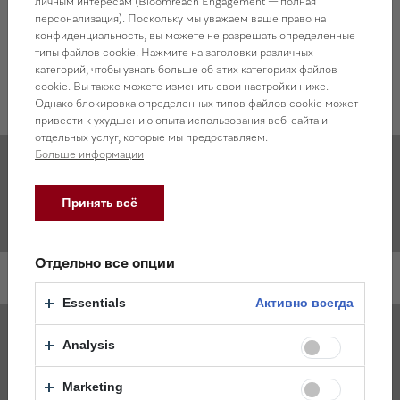
личным интересам (Bloomreach Engagement — полная
персонализация). Поскольку мы уважаем ваше право на
7 000 ₸
конфиденциальность, вы можете не разрешать определенные
типы файлов cookie. Нажмите на заголовки различных
категорий, чтобы узнать больше об этих категориях файлов
cookie. Вы также можете изменить свои настройки ниже.
Однако блокировка определенных типов файлов cookie может
привести к ухудшению опыта использования веб-сайта и
отдельных услуг, которые мы предоставляем.
Больше информации
Описание товара и характеристики
Принять всё
Отдельно все опции
Описание товара
Essentials
Активно всегда
�азмер ниши: 750 х 480-490 мм
Analysis
Нержавеющая сталь
5 газовых конфорок для природного, сжиженного
Marketing
газа, в т.ч. двухконтурный Wok