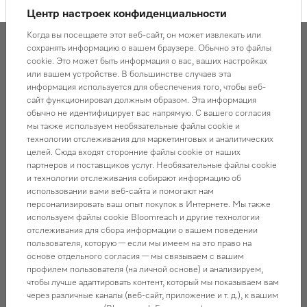
Центр настроек конфиденциальности
Когда вы посещаете этот веб-сайт, он может извлекать или
сохранять информацию о вашем браузере. Обычно это файлы
cookie. Это может быть информация о вас, ваших настройках
Сопутствующие товары и
или вашем устройстве. В большинстве случаев эта
информация используется для обеспечения того, чтобы веб-
услуги
сайт функционировал должным образом. Эта информация
обычно не идентифицирует вас напрямую. С вашего согласия
мы также используем необязательные файлы cookie и
технологии отслеживания для маркетинговых и аналитических
Моющие и чистящие средства
целей. Сюда входят сторонние файлы cookie от наших
партнеров и поставщиков услуг. Необязательные файлы cookie
и технологии отслеживания собирают информацию об
использовании вами веб-сайта и помогают нам
персонализировать ваш опыт покупок в Интернете. Мы также
используем файлы cookie Bloomreach и другие технологии
отслеживания для сбора информации о вашем поведении
пользователя, которую — если мы имеем на это право на
основе отдельного согласия — мы связываем с вашим
профилем пользователя (на личной основе) и анализируем,
Салфетка из микрофибры
чтобы лучше адаптировать контент, который мы показываем вам
через различные каналы (веб-сайт, приложение и т. д.), к вашим
В наличии