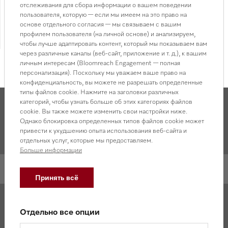
отслеживания для сбора информации о вашем поведении
пользователя, которую — если мы имеем на это право на
Фильтр для Т 4805, Т 4465. Страна-производитель:
основе отдельного согласия — мы связываем с вашим
Германия.
профилем пользователя (на личной основе) и анализируем,
Смотреть все характеристики
чтобы лучше адаптировать контент, который мы показываем вам
через различные каналы (веб-сайт, приложение и т. д.), к вашим
личным интересам (Bloomreach Engagement — полная
персонализация). Поскольку мы уважаем ваше право на
конфиденциальность, вы можете не разрешать определенные
типы файлов cookie. Нажмите на заголовки различных
категорий, чтобы узнать больше об этих категориях файлов
cookie. Вы также можете изменить свои настройки ниже.
Однако блокировка определенных типов файлов cookie может
Описание товара и характеристики
привести к ухудшению опыта использования веб-сайта и
отдельных услуг, которые мы предоставляем.
Больше информации
Описание товара
Принять всё
Фильтр для Т 4805, Т 4465
Страна-производитель: Германия
Отдельно все опции
Обязательной сертификации не подлежит.