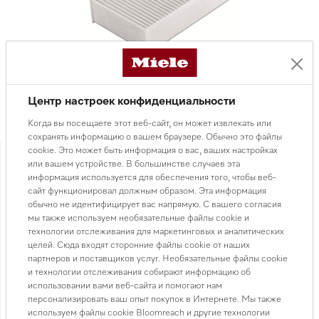
Центр настроек конфиденциальности
Когда вы посещаете этот веб-сайт, он может извлекать или
сохранять информацию о вашем браузере. Обычно это файлы
19 500 ₸
cookie. Это может быть информация о вас, ваших настройках
или вашем устройстве. В большинстве случаев эта
информация используется для обеспечения того, чтобы веб-
сайт функционировал должным образом. Эта информация
В КОРЗИНУ
обычно не идентифицирует вас напрямую. С вашего согласия
мы также используем необязательные файлы cookie и
технологии отслеживания для маркетинговых и аналитических
целей. Сюда входят сторонние файлы cookie от наших
партнеров и поставщиков услуг. Необязательные файлы cookie
Доставка от 3 000 ₸
Подробнее
и технологии отслеживания собирают информацию об
использовании вами веб-сайта и помогают нам
Подробную информацию по ценам доставки смотрите в разделе
персонализировать ваш опыт покупок в Интернете. Мы также
доставка
используем файлы cookie Bloomreach и другие технологии