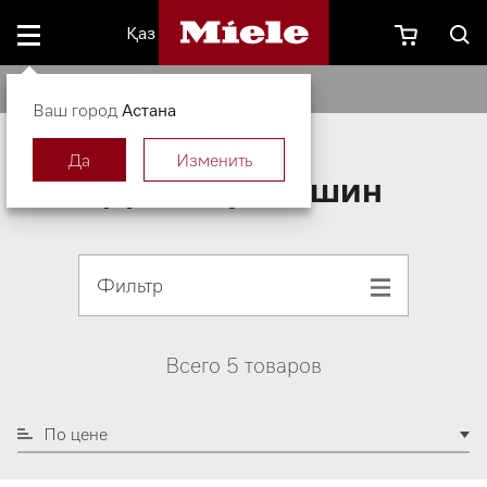
Қаз
Для кофемашин
Ваш город
Астана
Да
Изменить
Для кофемашин
Фильтр
Всего 5 товаров
По цене