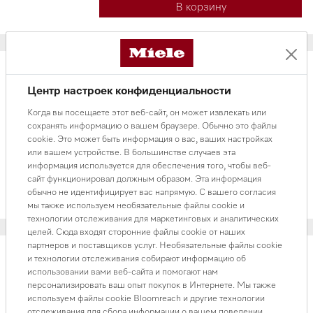
В корзину
Центр настроек конфиденциальности
Средства по уходу за приборами
Когда вы посещаете этот веб-сайт, он может извлекать или
Средство для чистки трубок подачи молока
сохранять информацию о вашем браузере. Обычно это файлы
(100 шт.)
cookie. Это может быть информация о вас, ваших настройках
В наличии
или вашем устройстве. В большинстве случаев эта
32 000 ₸
информация используется для обеспечения того, чтобы веб-
сайт функционировал должным образом. Эта информация
В корзину
обычно не идентифицирует вас напрямую. С вашего согласия
мы также используем необязательные файлы cookie и
технологии отслеживания для маркетинговых и аналитических
целей. Сюда входят сторонние файлы cookie от наших
партнеров и поставщиков услуг. Необязательные файлы cookie
и технологии отслеживания собирают информацию об
использовании вами веб-сайта и помогают нам
персонализировать ваш опыт покупок в Интернете. Мы также
Для кофемашин
используем файлы cookie Bloomreach и другие технологии
Картридж для очистки кофемашин CVA
отслеживания для сбора информации о вашем поведении
AutoCleaner