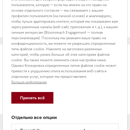
пользователя, которую — если мы имеем на это право на
В наличии
основе отдельного согласия — мы связываем с вашим
66 000 ₸
профилем пользователя (на личной основе) и анализируем,
чтобы лучше адаптировать контент, который мы показываем вам
В корзину
через различные каналы (веб-сайт, приложение и т. д.), к вашим
личным интересам (Bloomreach Engagement — полная
персонализация). Поскольку мы уважаем ваше право на
конфиденциальность, вы можете не разрешать определенные
типы файлов cookie. Нажмите на заголовки различных
категорий, чтобы узнать больше об этих категориях файлов
cookie. Вы также можете изменить свои настройки ниже.
Однако блокировка определенных типов файлов cookie может
Средства по уходу за приборами
привести к ухудшению опыта использования веб-сайта и
Катридж для очистки от накипи СМ 7
отдельных услуг, которые мы предоставляем.
В наличии
Больше информации
66 000 ₸
Принять всё
В корзину
Отдельно все опции