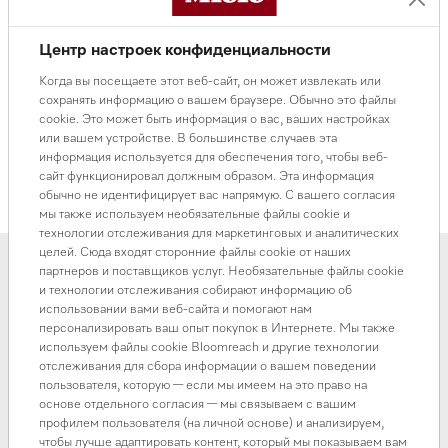
Центр настроек конфиденциальности
Средства по уходу за приборами
Когда вы посещаете этот веб-сайт, он может извлекать или
Таблетки для удаления накипи
сохранять информацию о вашем браузере. Обычно это файлы
В наличии
cookie. Это может быть информация о вас, ваших настройках
14 000 ₸
или вашем устройстве. В большинстве случаев эта
информация используется для обеспечения того, чтобы веб-
сайт функционировал должным образом. Эта информация
В корзину
обычно не идентифицирует вас напрямую. С вашего согласия
мы также используем необязательные файлы cookie и
технологии отслеживания для маркетинговых и аналитических
целей. Сюда входят сторонние файлы cookie от наших
партнеров и поставщиков услуг. Необязательные файлы cookie
и технологии отслеживания собирают информацию об
использовании вами веб-сайта и помогают нам
персонализировать ваш опыт покупок в Интернете. Мы также
используем файлы cookie Bloomreach и другие технологии
отслеживания для сбора информации о вашем поведении
пользователя, которую — если мы имеем на это право на
основе отдельного согласия — мы связываем с вашим
профилем пользователя (на личной основе) и анализируем,
чтобы лучше адаптировать контент, который мы показываем вам