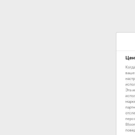
Цен
Когда
вашем
настр
испол
Эта и
испол
марке
партн
отсле
персо
Bloom
повед