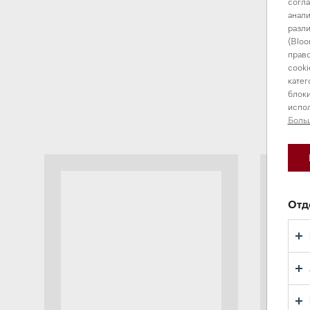
согла
анали
разли
(Bloo
право
cooki
катег
блоки
испол
Боль
Отд