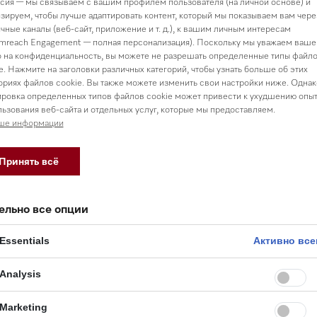
сия — мы связываем с вашим профилем пользователя (на личной основе) и
зируем, чтобы лучше адаптировать контент, который мы показываем вам чере
чные каналы (веб-сайт, приложение и т. д.), к вашим личным интересам
mreach Engagement — полная персонализация). Поскольку мы уважаем ваше
 на конфиденциальность, вы можете не разрешать определенные типы файл
e. Нажмите на заголовки различных категорий, чтобы узнать больше об этих
ориях файлов cookie. Вы также можете изменить свои настройки ниже. Однак
ровка определенных типов файлов cookie может привести к ухудшению опы
ьзования веб-сайта и отдельных услуг, которые мы предоставляем.
ше информации
Принять всё
ельно все опции
Essentials
Активно все
Analysis
Marketing