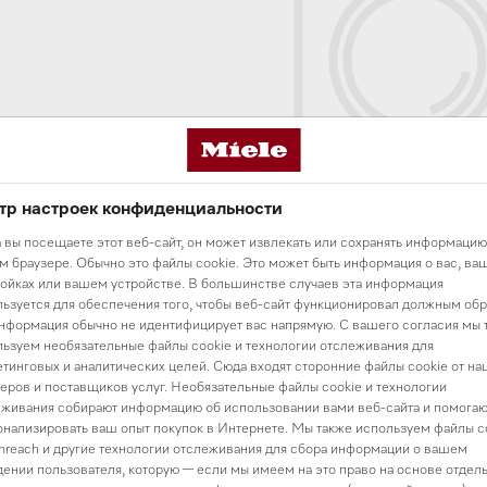
тр настроек конфиденциальности
В разделе нет то
 вы посещаете этот веб-сайт, он может извлекать или сохранять информацию
 браузере. Обычно это файлы cookie. Это может быть информация о вас, ва
Вы можете начать свой выбор с
главной страниц
ойках или вашем устройстве. В большинстве случаев эта информация
ьзуется для обеспечения того, чтобы веб-сайт функционировал должным обр
нформация обычно не идентифицирует вас напрямую. С вашего согласия мы 
ьзуем необязательные файлы cookie и технологии отслеживания для
тинговых и аналитических целей. Сюда входят сторонние файлы cookie от на
еров и поставщиков услуг. Необязательные файлы cookie и технологии
живания собирают информацию об использовании вами веб-сайта и помогаю
нализировать ваш опыт покупок в Интернете. Мы также используем файлы c
reach и другие технологии отслеживания для сбора информации о вашем
ении пользователя, которую — если мы имеем на это право на основе отдел