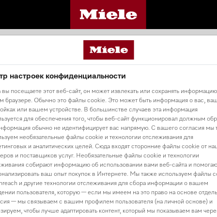
Главная страница
тр настроек конфиденциальности
Title
 вы посещаете этот веб-сайт, он может извлекать или сохранять информацию
 браузере. Обычно это файлы cookie. Это может быть информация о вас, ва
ойках или вашем устройстве. В большинстве случаев эта информация
ьзуется для обеспечения того, чтобы веб-сайт функционировал должным обр
нформация обычно не идентифицирует вас напрямую. С вашего согласия мы 
ьзуем необязательные файлы cookie и технологии отслеживания для
тинговых и аналитических целей. Сюда входят сторонние файлы cookie от на
еров и поставщиков услуг. Необязательные файлы cookie и технологии
живания собирают информацию об использовании вами веб-сайта и помогаю
нализировать ваш опыт покупок в Интернете. Мы также используем файлы c
reach и другие технологии отслеживания для сбора информации о вашем
ении пользователя, которую — если мы имеем на это право на основе отдел
сия — мы связываем с вашим профилем пользователя (на личной основе) и
зируем, чтобы лучше адаптировать контент, который мы показываем вам чере