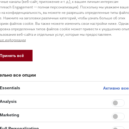
чные каналы (веб-сайт, приложение и т. д.), к вашим личным интересам
mreach Engagement — полная персонализация). Поскольку мы уважаем ваше
 на конфиденциальность, вы можете не разрешать определенные типы файл
e. Нажмите на заголовки различных категорий, чтобы узнать больше об этих
ориях файлов cookie. Вы также можете изменить свои настройки ниже. Однак
ровка определенных типов файлов cookie может привести к ухудшению опы
ьзования веб-сайта и отдельных услуг, которые мы предоставляем.
ше информации
Принять всё
ельно все опции
Essentials
Активно все
О компании
Analysis
оставка
О компании Miele
Marketing
 и настройка
Новости
 обслуживание
Контакты
Full Personalization