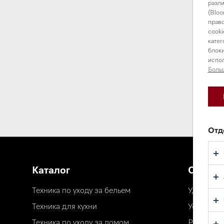
разли
(Bloo
право
cooki
катег
блоки
испол
Боль
Отд
Каталог
Сервис
Техника по уходу за бельем
Удобная д
Техника для кухни
Установка
Техника по уходу за домом
Ремонт и