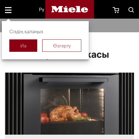
Ру
Ас үй техникасы
Сіздің қалаңыз
Иә
Өзгерту
Ас үй техникасы