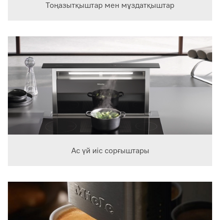
Тоңазытқыштар мен мұздатқыштар
Ас үй иіс сорғыштары