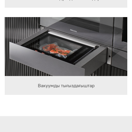
Вакуумды тығыздағыштар