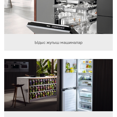
Ыдыс жуғыш машиналар