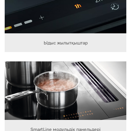
Ыдыс жылытқыштар
SmartLine модульдік панельдері