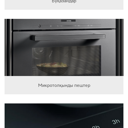
Буқазандар
Микротолқынды пештер