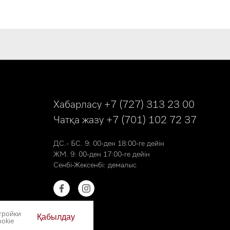
Хабарласу
+7 (727) 313 23 00
Чатқа жазу
+7 (701) 102 72 37
ДС.- БС. 9: 00-ден 18:00-ге дейін
ЖМ. 9: 00-ден 17:00-ге дейін
Сенбі-Жексенбі: демалыс
тройки
Қабылдау
okie