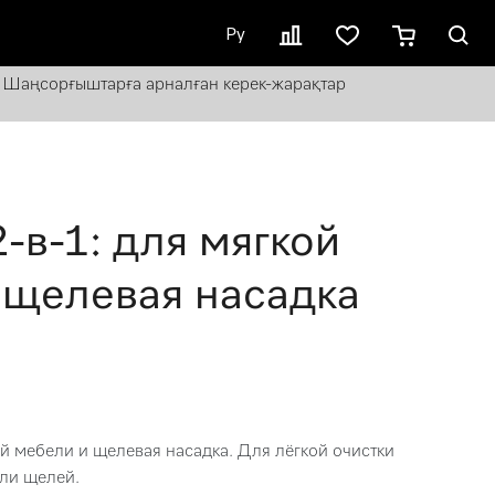
Ру
Шаңсорғыштарға арналған керек-жарақтар
-в-1: для мягкой
 щелевая насадка
ой мебели и щелевая насадка. Для лёгкой очистки
или щелей.