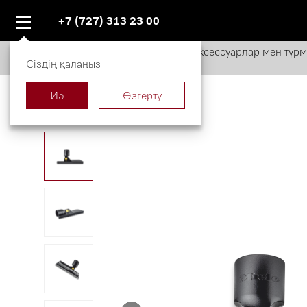
+7 (727) 313 23 00
miele.kz
Каталог
Аксессуарлар мен тұр
Сіздің қалаңыз
Иә
Өзгерту