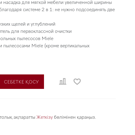
а и насадка для мягкой мебели увеличенной ширины
благодаря системе 2 в 1: не нужно подсоединять две
узких щелей и углублений
тель для первоклассной очистки
апольных пылесосов Miele
и пылесосами Miele (кроме вертикальных
СЕБЕТКЕ ҚОСУ
 толық ақпаратты
Жеткізу
бөлімінен қараңыз.