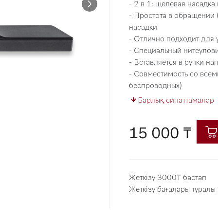
- 2 в 1: щелевая насадк
- Простота в обращении 
насадки
- Отлично подходит для 
- Специальный нитеулови
- Вставляется в ручки н
- Совместимость со всем
беспроводных)
Барлық сипаттамалар
15 000 ₸
Жеткізу 3000₸ бастап
Жеткізу бағалары туралы