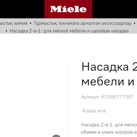
мыстық химия
Тұрмыстық техникаға арналған аксессуарлар
Насадка 2-в-1: для мягкой мебели и щелевая насадка
Насадка 2
мебели и
Артикул: 41996777INT
Қорда жоқ
Насадка 2-в-1: для мягк
обивки и узких зазоров 