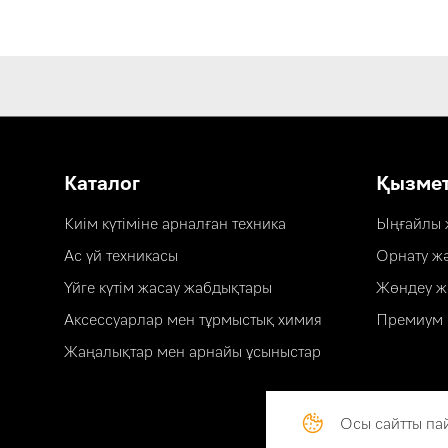
Каталог
Қызме
Киім күтіміне арналған техника
Ыңғайлы ж
Ас үй техникасы
Орнату ж
Үйге күтім жасау жабдықтары
Жөндеу ж
Аксессуарлар мен тұрмыстық химия
Премиум 
Жаңалықтар мен арнайы ұсыныстар
Осы сайтты па