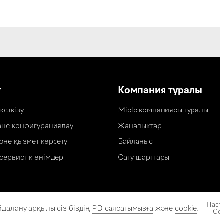
т
Компания туралы
еткізу
Miele компаниясы туралы
әне конфигурациялау
Жаңалықтар
әне қызмет көрсету
Байланыс
сервистік өнімдер
Сату шарттары
Нас
йдалану арқылы сіз біздің
PD саясатымызға
және
cookie
.
Co