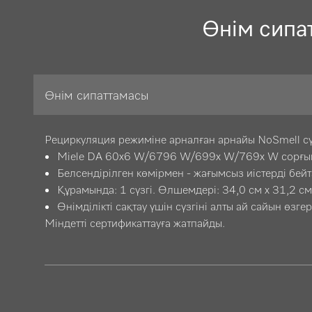
Өнім сипа
Өнім сипаттамасы
Рециркуляция режиміне арналған арнайы NoSmell сү
Miele DA 60x6 W/6796 W/699x W/769x W сорғы
Белсендірілген көмірмен - жағымсыз иістерді бей
Құрамында: 1 сүзгі. Өлшемдері: 34,0 см x 31,2 см
Өнімділікті сақтау үшін сүзгіні алты ай сайын өзгер
Міндетті сертификаттауға жатпайды.