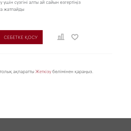
у үшін сүзгіні алты ай сайын өзгертіңіз
ға жатпайды
СЕБЕТКЕ ҚОСУ
 толық ақпаратты
Жеткізу
бөлімінен қараңыз.