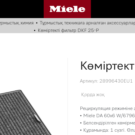
ұрмыстық химия
Тұрмыстық техникаға арналған аксессуарла
Көміртекті фильтр DKF 25-P
Көміртект
Артикул: 28996430EU1
Қорда жоқ
Рециркуляция режиміне а
• Miele DA 60x6 W/679
• Белсендірілген көмірм
• Құрамында: 1 сүзгі. Өл