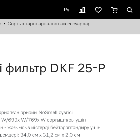
Ру
р
Сорғыштарға арналған аксессуарлар
і фильтр DKF 25-P
рналған арнайы NoSmell сүзгісі
6 W/699x W/769x W сорғыштары үшін
ен - жағымсыз иістерді бейтараптандыру үшін
шемдері: 34,0 см x 31,2 см x 2,0 см