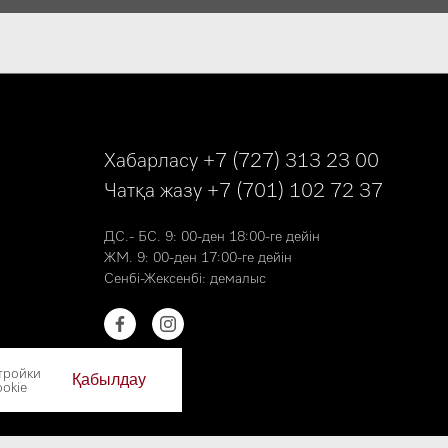
Хабарласу
+7 (727) 313 23 00
Чатқа жазу
+7 (701) 102 72 37
ДС.- БС. 9: 00-ден 18:00-ге дейін
ЖМ. 9: 00-ден 17:00-ге дейін
Сенбі-Жексенбі: демалыс
тройки
Қабылдау
okie