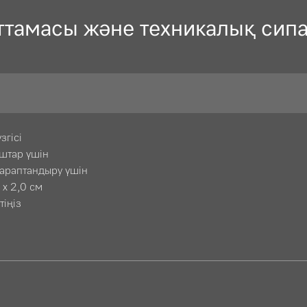
ттамасы және техникалық сип
згісі
штар үшін
тараптандыру үшін
 x 2,0 см
тіңіз