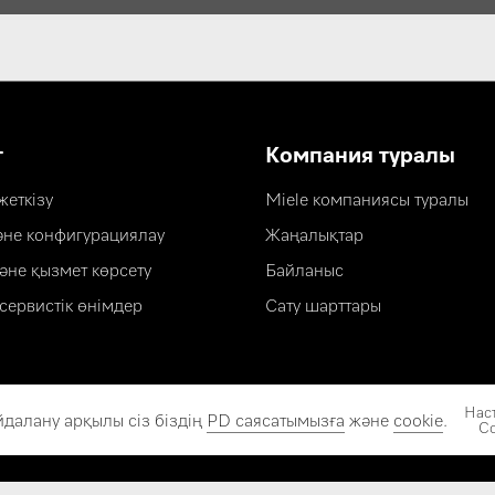
т
Компания туралы
еткізу
Miele компаниясы туралы
әне конфигурациялау
Жаңалықтар
әне қызмет көрсету
Байланыс
сервистік өнімдер
Сату шарттары
Нас
йдалану арқылы сіз біздің
PD саясатымызға
және
cookie
.
Co