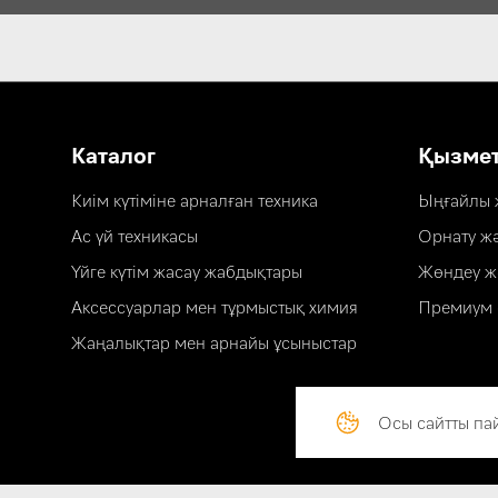
Каталог
Қызме
Киім күтіміне арналған техника
Ыңғайлы ж
Ас үй техникасы
Орнату ж
Үйге күтім жасау жабдықтары
Жөндеу ж
Аксессуарлар мен тұрмыстық химия
Премиум 
Жаңалықтар мен арнайы ұсыныстар
Осы сайтты па