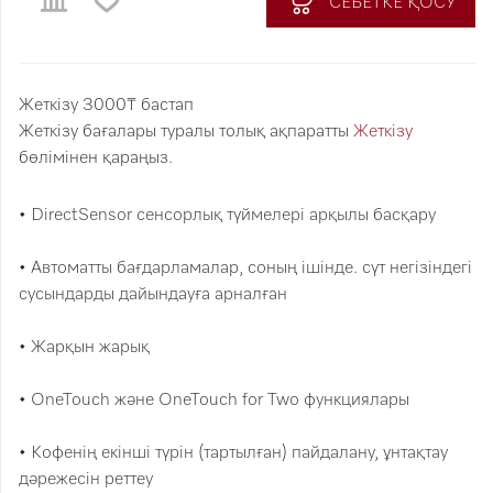
СЕБЕТКЕ ҚОСУ
Жеткізу 3000₸ бастап
Жеткізу бағалары туралы толық ақпаратты
Жеткізу
бөлімінен қараңыз.
• DirectSensor сенсорлық түймелері арқылы басқару
• Автоматты бағдарламалар, соның ішінде. сүт негізіндегі
сусындарды дайындауға арналған
• Жарқын жарық
• OneTouch және OneTouch for Two функциялары
• Кофенің екінші түрін (тартылған) пайдалану, ұнтақтау
дәрежесін реттеу