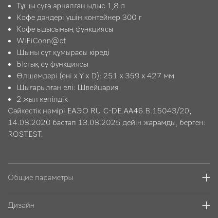
Тұщы суға арналған ыдыс 1,8 л
Кофе дәндері үшін контейнер 300 г
Кофе ыдысының функциясы
WiFiConn@ct
Шыны сүт құмырасы кіреді
Ыстық су функциясы
Өлшемдері (ені x Y x D): 251 x 359 x 427 мм
Шығарылған елі: Швейцария
2 жыл кепілдік
Сәйкестік нөмірі ЕАЭО RU C-DE.АА46.B.15043/20,
14.08.2020 бастап 13.08.2025 дейін жарамды, берген:
ROSTEST.
Общие параметры
Дизайн