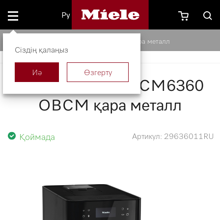
Ру
Кофе машинасы CM6360 OBCM қара металл
Сіздің қалаңыз
Иә
Өзгерту
Кофе машинасы CM6360
OBCM қара металл
Қоймада
Артикул: 29636011RU