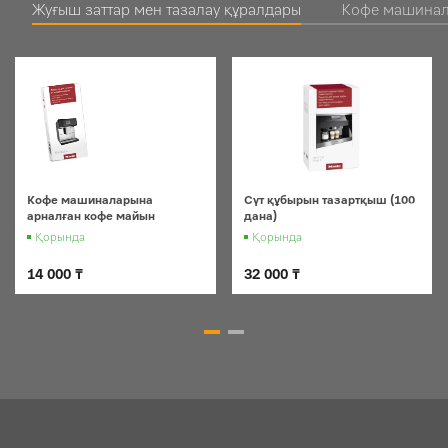
Жуғыш заттар мен тазалау құралдары
Кофе машинал
Кофе машиналарына
Сүт құбырын тазартқыш (100
арналған кофе майын
дана)
тазалауға арналған таблетка
Қорында
Қорында
14 000 ₸
32 000 ₸