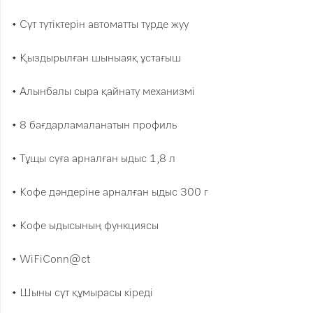
• Сүт түтіктерін автоматты түрде жуу
• Қыздырылған шыныаяқ ұстағыш
• Алынбалы сыра қайнату механизмі
• 8 бағдарламаланатын профиль
• Тұщы суға арналған ыдыс 1,8 л
• Кофе дәндеріне арналған ыдыс 300 г
• Кофе ыдысының функциясы
• WiFiConn@ct
• Шыны сүт құмырасы кіреді