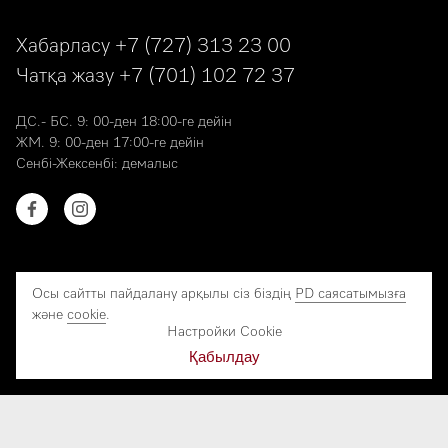
Хабарласу
+7 (727) 313 23 00
Чатқа жазу
+7 (701) 102 72 37
ДС.- БС. 9: 00-ден 18:00-ге дейін
ЖМ. 9: 00-ден 17:00-ге дейін
Сенбі-Жексенбі: демалыс
Осы сайтты пайдалану арқылы сіз біздің
PD саясатымызға
және
cookie
.
© 2026 Miele. Барлық құқықтар қорғалған.
Настройки Cookie
ПД өңдеу саясаты
Қабылдау