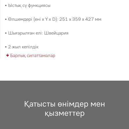
• Ыстық су функциясы
• Өлшемдері (ені x Y x D): 251 x 359 x 427 мм
• Шығарылған елі: Швейцария
• 2 жыл кепілдік
Барлық сипаттамалар
Қатысты өнімдер мен
қызметтер