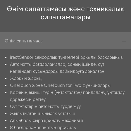
Өнім сипаттамасы және техникалық
сипаттамалары
Өнім сипаттамасы
irectSensor сенсорлық түймелері арқылы басқарыңыз
Автоматты бағдарламалар, соның ішінде. сүт
негізіндегі сусындарды дайындауға арналған
Жарқын жарық
OneTouch және OneTouch for Two функциялары
Кофенің екінші түрін (ұнтақталған) пайдалану, ұнтақтау
дәрежесін реттеу
Сүт түтіктерін автоматты түрде жуу
Жылытылған шыныаяқ ұстағыш
Алынбалы сыра қайнату механизмі
8 бағдарламаланатын профиль