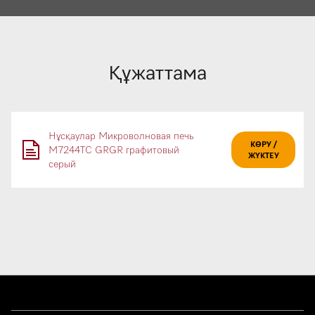
Құжаттама
Нұсқаулар Микроволновая печь
КӨРУ /
M7244TC GRGR графитовый
ЖҮКТЕУ
серый