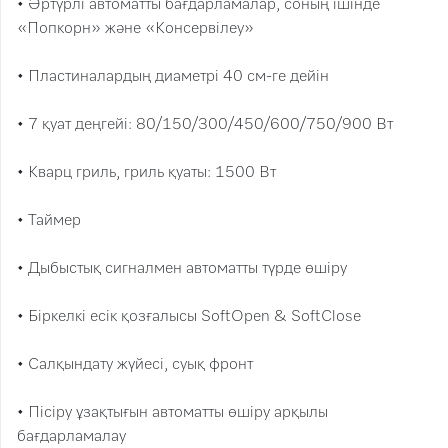
• Әртүрлі автоматты бағдарламалар, соның ішінде
«Попкорн» және «Консервілеу»
• Пластиналардың диаметрі 40 см-ге дейін
• 7 қуат деңгейі: 80/150/300/450/600/750/900 Вт
• Кварц гриль, гриль қуаты: 1500 Вт
• Таймер
• Дыбыстық сигналмен автоматты түрде өшіру
• Біркелкі есік қозғалысы SoftOpen & SoftClose
• Салқындату жүйесі, суық фронт
• Пісіру ұзақтығын автоматты өшіру арқылы
бағдарламалау