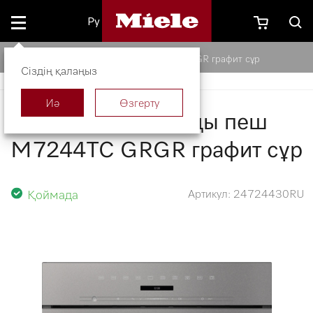
Ру
Микротолқынды пеш M7244TC GRGR графит сұр
Сіздің қалаңыз
Иә
Өзгерту
Микротолқынды пеш
M7244TC GRGR графит сұр
Қоймада
Артикул: 24724430RU