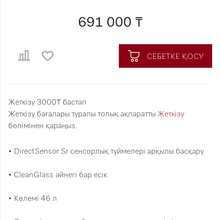
691 000 ₸
СЕБЕТКЕ ҚОСУ
Жеткізу 3000₸ бастап
Жеткізу бағалары туралы толық ақпаратты
Жеткізу
бөлімінен қараңыз.
• DirectSensor Sr сенсорлық түймелері арқылы басқару
• CleanGlass әйнегі бар есік
• Көлемі 46 л