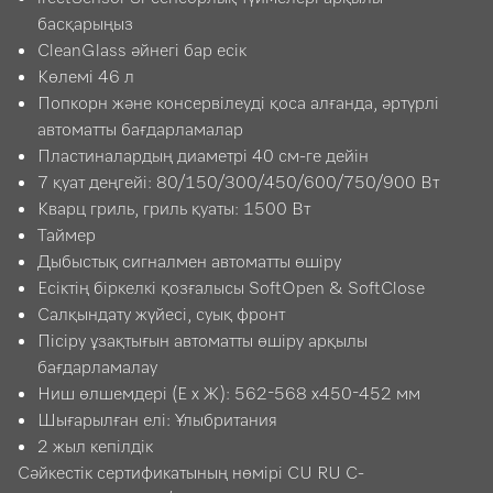
басқарыңыз
CleanGlass әйнегі бар есік
Көлемі 46 л
Попкорн және консервілеуді қоса алғанда, әртүрлі
автоматты бағдарламалар
Пластиналардың диаметрі 40 см-ге дейін
7 қуат деңгейі: 80/150/300/450/600/750/900 Вт
Кварц гриль, гриль қуаты: 1500 Вт
Таймер
Дыбыстық сигналмен автоматты өшіру
Есіктің біркелкі қозғалысы SoftOpen & SoftClose
Салқындату жүйесі, суық фронт
Пісіру ұзақтығын автоматты өшіру арқылы
бағдарламалау
Ниш өлшемдері (Е x Ж): 562-568 x450-452 мм
Шығарылған елі: Ұлыбритания
2 жыл кепілдік
Сәйкестік сертификатының нөмірі CU RU C-