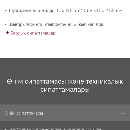
• Тауашаның өлшемдері (Е x Ж): 562-568 x450-452 мм
• Шығарылған елі: Ұлыбритания, 2 жыл кепілдік
Барлық сипаттамалар
Өнім сипаттамасы және техникалық
сипаттамалары
Өнім сипаттамасы
irectSensor Sr сенсорлық түймелері арқылы