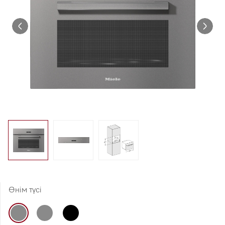
Өнім түсі