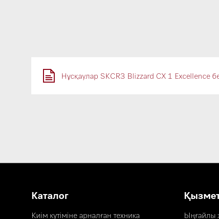
Нұсқаулар SKCR3 Blizzard CX 1 Excellence б
Каталог
Қызме
Киім күтіміне арналған техника
Ыңғайлы ж