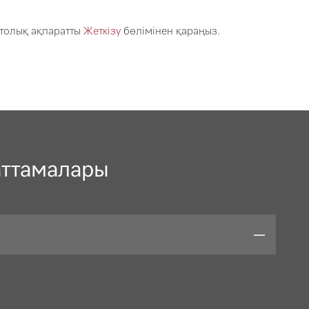
 толық ақпаратты
Жеткізу
бөлімінен қараңыз.
аттамалары