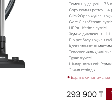
• Төмен шу деңгейі - 76 
• Сору қуатын реттеу – 4
• Click2Open жүйесі арқ
• Gore CleanStream сүзгіс
• HEPA Lifetime сүзгісі
• Жұмыс диапазоны - 11
• Бір рет басу арқылы ка
• Қозғалтқыштың максим
• Телескопиялық жайлылық
• Тұрақ жүйесі
• Шығарылған елі: Герма
• 2 жыл кепілдік
Барлық сипаттамалар
293 900 ₸