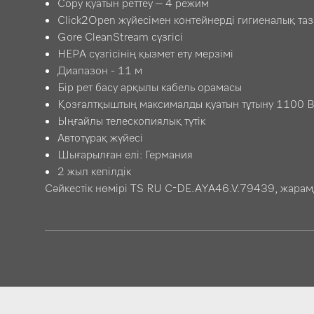
Сору қуатын реттеу – 4 режим
Click2Open жүйесімен контейнерді гигиеналық таз
Gore CleanStream сүзгісі
HEPA сүзгісінің қызмет ету мерзімі
Диапазон - 11 м
Бір рет басу арқылы кабель орамасы
Қозғалтқыштың максималды қуатын тұтыну 1100 В
Ыңғайлы телескопиялық түтік
Автотұрақ жүйесі
Шығарылған елі: Германия
2 жыл кепілдік
Сәйкестік нөмірі TS RU C-DE.AYA46.V.79439, жарам