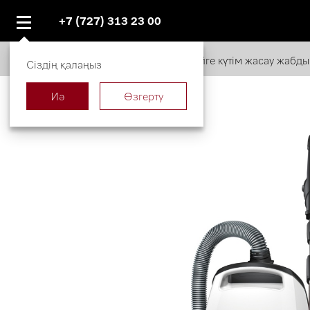
+7 (727) 313 23 00
miele.kz
Каталог
Үйге күтім жасау жабд
Сіздің қалаңыз
Иә
Өзгерту