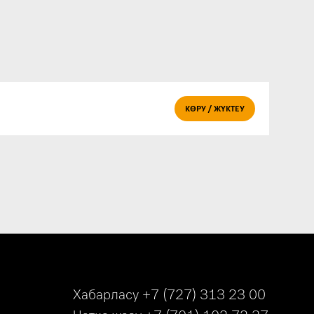
КӨРУ / ЖҮКТЕУ
Хабарласу
+7 (727) 313 23 00