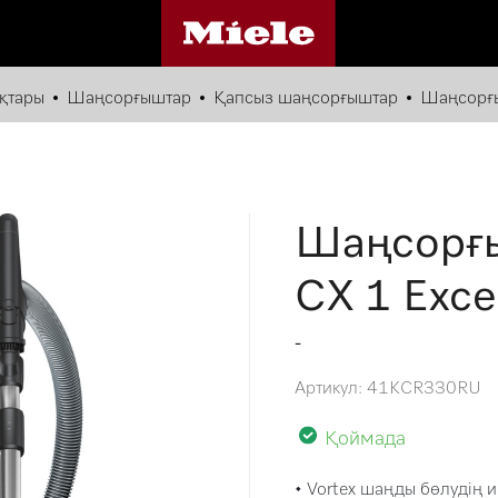
ықтары
Шаңсорғыштар
Қапсыз шаңсорғыштар
Шаңсорғыш
Шаңсорғы
CX 1 Exce
-
Артикул: 41KCR330RU
Қоймада
• Vortex шаңды бөлудің 