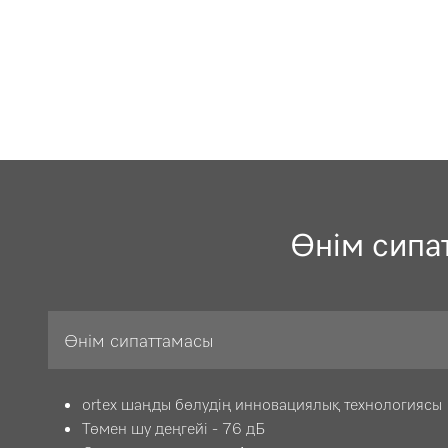
Өнім сипа
Өнім сипаттамасы
ortex шаңды бөлудің инновациялық технологиясы
Төмен шу деңгейі - 76 дБ