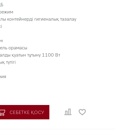
дБ
 режим
ылы контейнерді гигиеналық тазалау
і
 м
бель орамасы
алды қуатын тұтыну 1100 Вт
 түтігі
ния
СЕБЕТКЕ ҚОСУ