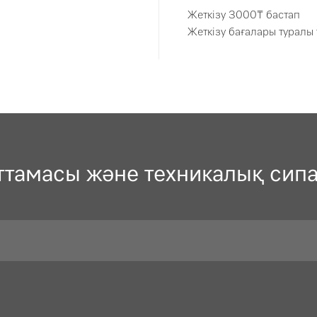
Жеткізу 3000₸ бастап
Жеткізу бағалары туралы
ттамасы және техникалық сип