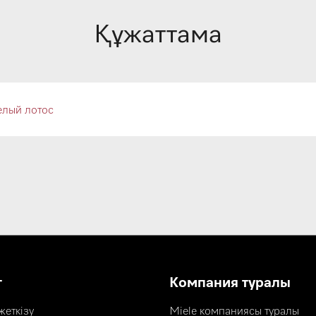
Құжаттама
елый лотос
т
Компания туралы
еткізу
Miele компаниясы туралы