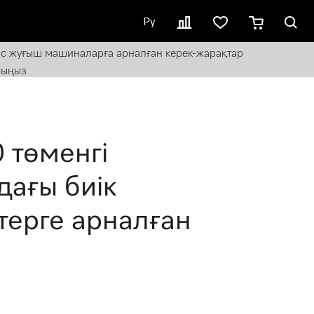
Ру
с жуғыш машиналарға арналған керек-жарақтар
лыңыз
төменгі
дағы биік
ктерге арналған