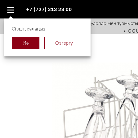
+7 (727) 313 23 00
miele.kz
Каталог
Аксессуарлар мен тұрмысты
Сіздің қалаңыз
GGU5
Иә
Өзгерту