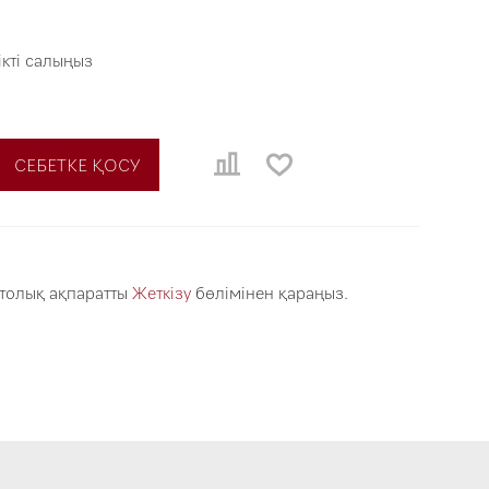
ікті салыңыз
СЕБЕТКЕ ҚОСУ
 толық ақпаратты
Жеткізу
бөлімінен қараңыз.