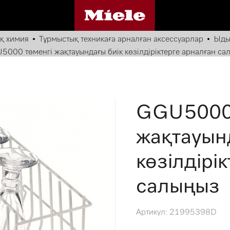
қ химия
Тұрмыстық техникаға арналған аксессуарлар
Ыды
000 төменгі жақтауындағы биік көзілдіріктерге арналған са
GGU5000 
жақтауын
көзілдірі
салыңыз
Артикул: 21995398D