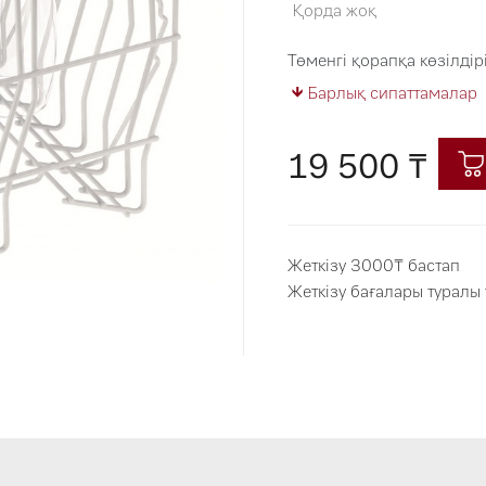
Қорда жоқ
Төменгі қорапқа көзілдір
Барлық сипаттамалар
19 500 ₸
Жеткізу 3000₸ бастап
Жеткізу бағалары туралы