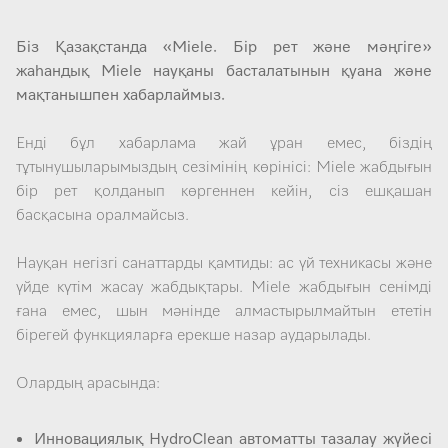
Біз Қазақстанда «Miele. Бір рет және мәңгіге»
жаһандық Miele науқаны басталатынын қуана және
мақтанышпен хабарлаймыз.
Енді бұл хабарлама жай ұран емес, біздің
тұтынушыларымыздың сезімінің көрінісі: Miele жабдығын
бір рет қолданып көргеннен кейін, сіз ешқашан
басқасына оралмайсыз.
Науқан негізгі санаттарды қамтиды: ас үй техникасы және
үйде күтім жасау жабдықтары. Miele жабдығын сенімді
ғана емес, шын мәнінде алмастырылмайтын ететін
бірегей функцияларға ерекше назар аударылады.
Олардың арасында:
Инновациялық HydroClean автоматты тазалау жүйесі