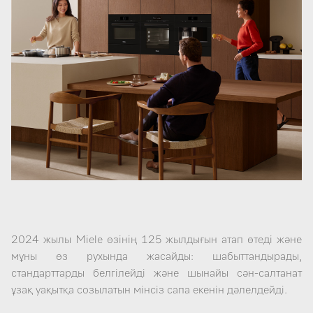
2024 жылы Miele өзінің 125 жылдығын атап өтеді және
мұны өз рухында жасайды: шабыттандырады,
стандарттарды белгілейді және шынайы сән-салтанат
ұзақ уақытқа созылатын мінсіз сапа екенін дәлелдейді.