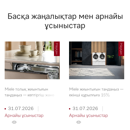
Басқа жаңалықтар мен арнайы
ұсыныстар
Науқан
Науқан
Miele толық жиынтығын
Miele жиынтығын таңдаңыз —
таңдаңыз — кептіргіш және
екінші құрылғыға 15%
ыдыс жуғыш машиналарға
жеңілдік
20% жеңілдік
31.07.2026
31.07.2026
Арнайы ұсыныстар
Арнайы ұсыныстар