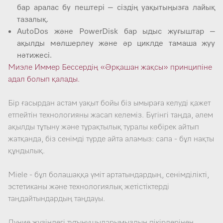
бар аралас бу пештері – сіздің уақытыңызға лайық
тазалық.
AutoDos және PowerDisk бар ыдыс жуғыштар –
ақылды мөлшерлеу және әр циклде тамаша жуу
нәтижесі.
Миэле Иммер Бессердің «Әрқашан жақсы» принципіне
адал болып қалады.
Бір ғасырдан астам уақыт бойы біз ымыраға келуді қажет
етпейтін технологияны жасап келеміз. Бүгінгі таңда, әлем
ақылды тұтыну және тұрақтылық туралы көбірек айтып
жатқанда, біз сенімді түрде айта аламыз: сапа - бұл нақты
құндылық.
Miele - бұл болашаққа үміт артатындардың, сенімділікті,
эстетиканы және технологиялық жетістіктерді
таңдайтындардың таңдауы.
Дүние жүзіндегі тұтынушыларымыздың пікірлерінен