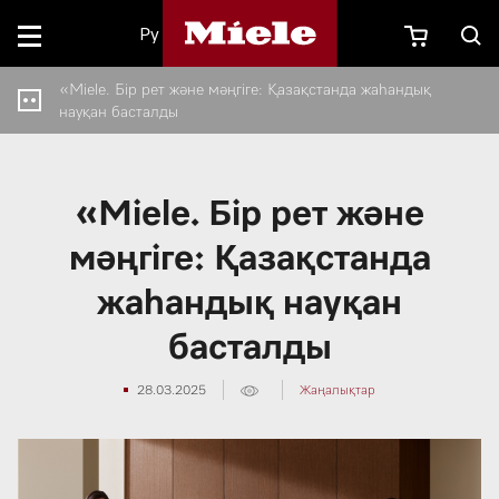
Ру
«Miele. Бір рет және мәңгіге: Қазақстанда жаһандық
науқан басталды
«Miele. Бір рет және
мәңгіге: Қазақстанда
жаһандық науқан
басталды
28.03.2025
Жаңалықтар