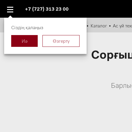
+7 (727) 313 23 00
miele.kz
Каталог
Ас үй те
Сіздің қалаңыз
Иә
Өзгерту
Сорғыш
Барлы