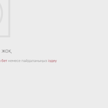
м жоқ
 бет
немесе пайдаланыңыз
іздеу