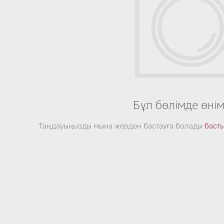
Бұл бөлімде өні
Таңдауыңызды мына жерден бастауға болады
басты