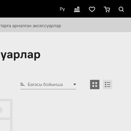
Ру
арға арналған аксессуарлар
суарлар
Бағасы бойынша