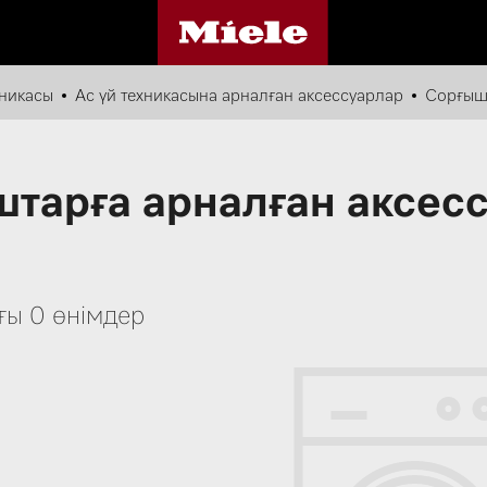
хникасы
Ас үй техникасына арналған аксессуарлар
Сорғышт
тарға арналған аксес
ғы 0 өнімдер